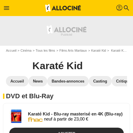
profil
menu
search
Accueil
Cinéma
Tous les films
Films Arts Martiaux
Karaté Kid
Karaté Kid en DVD Blu Ray
Karaté Kid
Accueil
News
Bandes-annonces
Casting
Critiques
DVD et Blu-Ray
Karaté Kid - Blu-ray masterisé en 4K (Blu-ray)
neuf à partir de 23,00 €