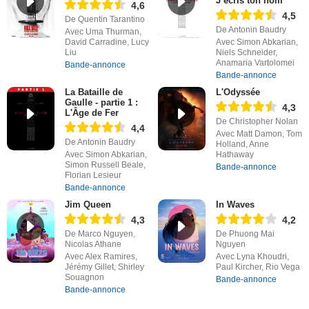
J’écris ton nom
4,6
4,5
De Quentin Tarantino
De Antonin Baudry
Avec Uma Thurman,
David Carradine, Lucy
Avec Simon Abkarian,
Liu
Niels Schneider,
Anamaria Vartolomei
Bande-annonce
Bande-annonce
La Bataille de
L'Odyssée
Gaulle - partie 1 :
4,3
L'Âge de Fer
De Christopher Nolan
4,4
Avec Matt Damon, Tom
De Antonin Baudry
Holland, Anne
Avec Simon Abkarian,
Hathaway
Simon Russell Beale,
Bande-annonce
Florian Lesieur
Bande-annonce
Jim Queen
In Waves
4,3
4,2
De Marco Nguyen,
De Phuong Mai
Nicolas Athane
Nguyen
Avec Alex Ramires,
Avec Lyna Khoudri,
Jérémy Gillet, Shirley
Paul Kircher, Rio Vega
Souagnon
Bande-annonce
Bande-annonce