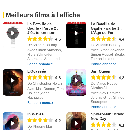
Meilleurs films à l'affiche
La Bataille de
La Bataille de
Gaulle - Partie 2 :
Gaulle - partie 1 :
J’écris ton nom
L'Âge de Fer
4,5
4,4
De Antonin Baudry
De Antonin Baudry
Avec Simon Abkarian,
Avec Simon Abkarian,
Niels Schneider,
Simon Russell Beale,
Anamaria Vartolomei
Florian Lesieur
Bande-annonce
Bande-annonce
L'Odyssée
Jim Queen
4,3
4,3
De Christopher Nolan
De Marco Nguyen,
Nicolas Athane
Avec Matt Damon, Tom
Holland, Anne
Avec Alex Ramires,
Hathaway
Jérémy Gillet, Shirley
Souagnon
Bande-annonce
Bande-annonce
In Waves
Spider-Man: Brand
New Day
4,2
4,1
De Phuong Mai