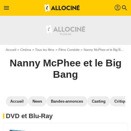
profil
menu
search
Accueil
Cinéma
Tous les films
Films Comédie
Nanny McPhee et le Big Bang
Nanny McPhee et le Big
Bang
Accueil
News
Bandes-annonces
Casting
Critiques
DVD et Blu-Ray