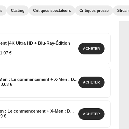
es
Casting
Critiques spectateurs
Critiques presse
Strea
t [4K Ultra HD + Blu-Ray-Édition
ACHETER
11,07 €
-Men : Le commencement + X-Men : D...
ACHETER
49,63 €
Men : Le commencement + X-Men : D...
ACHETER
99 €