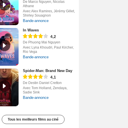
De Marco Nguyen, Nicolas
Athane
Avec Alex Ramires, Jérémy Gillet,
Shirley Souagnon
Bande-annonce
In Waves
4,2
De Phuong Mai Nguyen
Avec Lyna Khoudri, Paul Kircher,
Rio Vega
Bande-annonce
Spider-Man: Brand New Day
4,1
De Destin Daniel Cretton
Avec Tom Holland, Zendaya,
Sadie Sink
Bande-annonce
Tous les meilleurs films au ciné