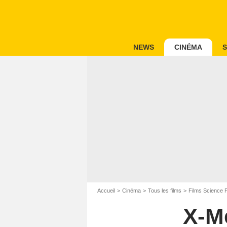
NEWS
CINÉMA
S
Accueil
Cinéma
Tous les films
Films Science F
X-M