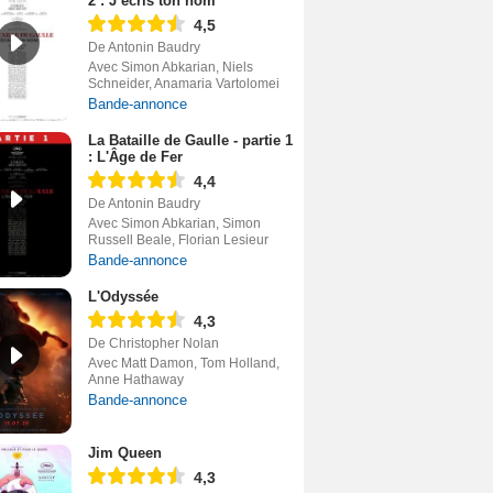
2 : J’écris ton nom
4,5
De Antonin Baudry
Avec Simon Abkarian, Niels
Schneider, Anamaria Vartolomei
Bande-annonce
La Bataille de Gaulle - partie 1
: L'Âge de Fer
4,4
De Antonin Baudry
Avec Simon Abkarian, Simon
Russell Beale, Florian Lesieur
Bande-annonce
L'Odyssée
4,3
De Christopher Nolan
Avec Matt Damon, Tom Holland,
Anne Hathaway
Bande-annonce
Jim Queen
4,3