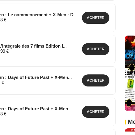
Men : Le commencement + X-Men : D...
ACHETER
48 €
ntégrale des 7 films Edition l...
ACHETER
,99 €
n : Days of Future Past + X-Men...
ACHETER
7 €
n : Days of Future Past + X-Men...
ACHETER
88 €
Me