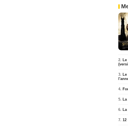
Me
2.
Le 
(vers
3.
Le
l'ann
4.
Fo
5.
La 
6.
La 
7.
12