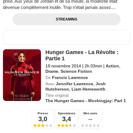
prise. Aux yeux de Jordan et de sa meute, la modestie était
devenue complètement inutile. Trop n’était jamais assez…
STREAMING
Hunger Games - La Révolte :
Partie 1
19 novembre 2014
|
2h 03min
|
Action
,
Drame
,
Science Fiction
De
Francis Lawrence
Avec
Jennifer Lawrence
,
Josh
Hutcherson
,
Liam Hemsworth
Titre original
The Hunger Games - Mockingjay: Part 1
Presse
Spectateurs
Mes amis
3,0
3,4
--