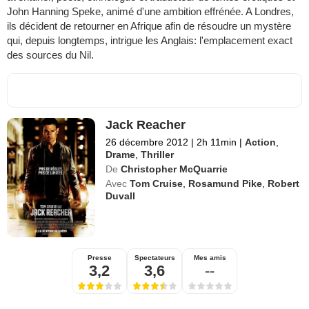
John Hanning Speke, animé d'une ambition effrénée. A Londres,
ils décident de retourner en Afrique afin de résoudre un mystère
qui, depuis longtemps, intrigue les Anglais: l'emplacement exact
des sources du Nil.
Jack Reacher
26 décembre 2012
|
2h 11min
|
Action
,
Drame
,
Thriller
De
Christopher McQuarrie
Avec
Tom Cruise
,
Rosamund Pike
,
Robert
Duvall
Presse
Spectateurs
Mes amis
3,2
3,6
--