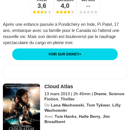
Presse
Spectateurs
Mes amis
3,6
4,0
--
Après une enfance passée à Pondichéry en Inde, Pi Patel, 17
ans, embarque avec sa famille pour le Canada où l’attend une
nouvelle vie. Mais son destin est bouleversé par le naufrage
spectaculaire du cargo en pleine mer.
VOIR SUR DISNEY
+
Cloud Atlas
13 mars 2013
|
2h 45min
|
Drame
,
Science
Fiction
,
Thriller
De
Lana Wachowski
,
Tom Tykwer
,
Lilly
Wachowski
Avec
Tom Hanks
,
Halle Berry
,
Jim
Broadbent