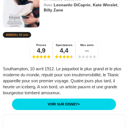
Avec
Leonardo DiCaprio
,
Kate Winslet
,
Billy Zane
Dès 10 ans
Presse
Spectateurs
Mes amis
4,9
4,4
--
Southampton, 10 avril 1912. Le paquebot le plus grand et le plus
moderne du monde, réputé pour son insubmersibilité, le Titanic
appareille pour son premier voyage. Quatre jours plus tard, il
heurte un iceberg. A son bord, un artiste pauvre et une grande
bourgeoise tombent amoureux.
VOIR SUR DISNEY
+