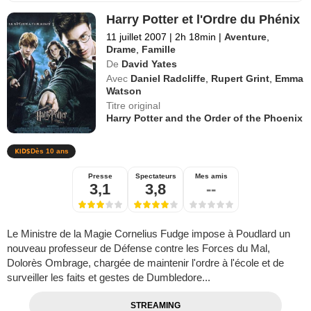
Harry Potter et l'Ordre du Phénix
11 juillet 2007
|
2h 18min
|
Aventure
,
Drame
,
Famille
De
David Yates
Avec
Daniel Radcliffe
,
Rupert Grint
,
Emma
Watson
Titre original
Harry Potter and the Order of the Phoenix
Dès 10 ans
Presse
Spectateurs
Mes amis
3,1
3,8
--
Le Ministre de la Magie Cornelius Fudge impose à Poudlard un
nouveau professeur de Défense contre les Forces du Mal,
Dolorès Ombrage, chargée de maintenir l'ordre à l'école et de
surveiller les faits et gestes de Dumbledore...
STREAMING