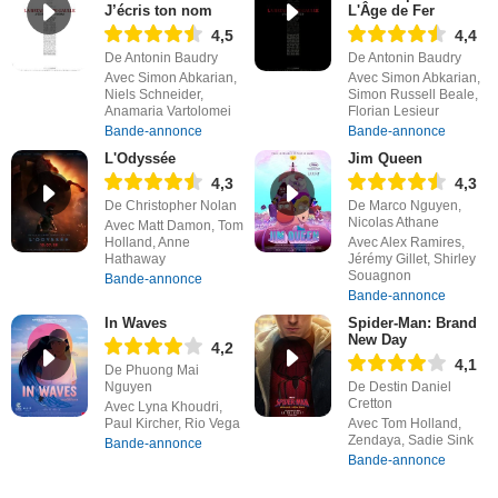
J’écris ton nom
L'Âge de Fer
4,5
4,4
De Antonin Baudry
De Antonin Baudry
Avec Simon Abkarian,
Avec Simon Abkarian,
Niels Schneider,
Simon Russell Beale,
Anamaria Vartolomei
Florian Lesieur
Bande-annonce
Bande-annonce
L'Odyssée
Jim Queen
4,3
4,3
De Christopher Nolan
De Marco Nguyen,
Nicolas Athane
Avec Matt Damon, Tom
Holland, Anne
Avec Alex Ramires,
Hathaway
Jérémy Gillet, Shirley
Souagnon
Bande-annonce
Bande-annonce
In Waves
Spider-Man: Brand
New Day
4,2
4,1
De Phuong Mai
Nguyen
De Destin Daniel
Cretton
Avec Lyna Khoudri,
Paul Kircher, Rio Vega
Avec Tom Holland,
Zendaya, Sadie Sink
Bande-annonce
Bande-annonce