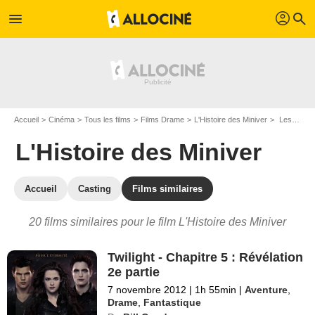
profil
menu
search
Accueil
Cinéma
Tous les films
Films Drame
L'Histoire des Miniver
Les films similaires à "L'Histoire des Miniver"
L'Histoire des Miniver
Accueil
Casting
Films similaires
20 films similaires pour le film L'Histoire des Miniver
Twilight - Chapitre 5 : Révélation
2e partie
7 novembre 2012
|
1h 55min
|
Aventure
,
Drame
,
Fantastique