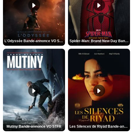
L'Odyssée Bande-annonce VO STFR
Spider-Man: Brand New Day Bande-annonce VO STFR
Mutiny Bande-annonce VO STFR
Les Silences de Riyad Bande-annonce VO STFR