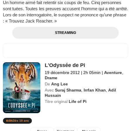
Un homme armé fait retentir six coups de feu. Cinq personnes
sont tuées. Toutes les preuves accusent l’homme qui a été arrêté.
Lors de son interrogatoire, le suspect ne prononce qu’une phrase
: « Trouvez Jack Reacher. »
STREAMING
L'Odyssée de Pi
19 décembre 2012
|
2h 05min
|
Aventure
,
Drame
De
Ang Lee
Avec
Suraj Sharma
,
Irrfan Khan
,
Adil
Hussain
Titre original
Life of Pi
Dès 10 ans