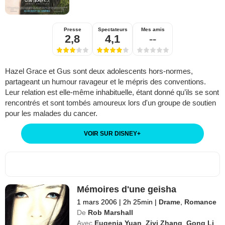
Presse
Spectateurs
Mes amis
2,8
4,1
--
Hazel Grace et Gus sont deux adolescents hors-normes,
partageant un humour ravageur et le mépris des conventions.
Leur relation est elle-même inhabituelle, étant donné qu’ils se sont
rencontrés et sont tombés amoureux lors d'un groupe de soutien
pour les malades du cancer.
VOIR SUR DISNEY
+
Mémoires d'une geisha
1 mars 2006
|
2h 25min
|
Drame
,
Romance
De
Rob Marshall
Avec
Eugenia Yuan
,
Ziyi Zhang
,
Gong Li