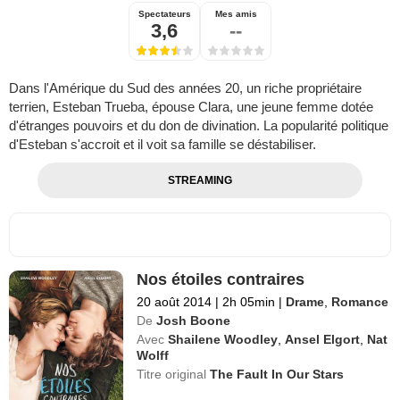
Spectateurs
Mes amis
3,6
--
Dans l'Amérique du Sud des années 20, un riche propriétaire
terrien, Esteban Trueba, épouse Clara, une jeune femme dotée
d'étranges pouvoirs et du don de divination. La popularité politique
d'Esteban s'accroit et il voit sa famille se déstabiliser.
STREAMING
Nos étoiles contraires
20 août 2014
|
2h 05min
|
Drame
,
Romance
De
Josh Boone
Avec
Shailene Woodley
,
Ansel Elgort
,
Nat
Wolff
Titre original
The Fault In Our Stars