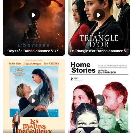
L'Odyssée Bande-annonce VO STFR
Le Triangle d'or Bande-annonce VF