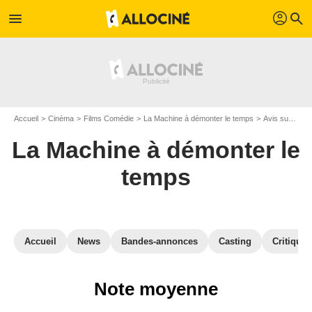
profil
menu
search
Accueil
Cinéma
Films Comédie
La Machine à démonter le temps
Avis sur le film La Machine à démonter le temps
La Machine à démonter le
temps
Accueil
News
Bandes-annonces
Casting
Critiques
Note moyenne