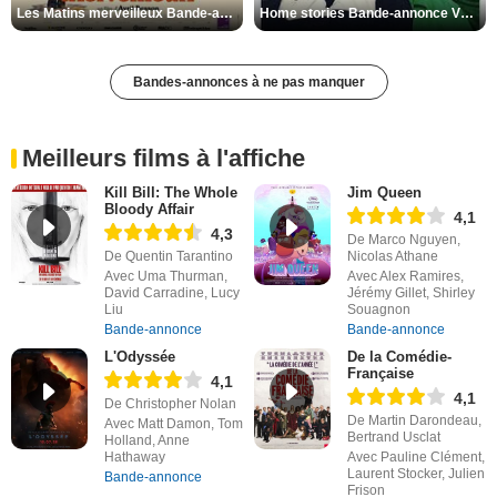
Les Matins merveilleux Bande-annonce VF
Home stories Bande-annonce VO STFR
Bandes-annonces à ne pas manquer
Meilleurs films à l'affiche
Kill Bill: The Whole
Jim Queen
Bloody Affair
4,1
4,3
De Marco Nguyen,
De Quentin Tarantino
Nicolas Athane
Avec Uma Thurman,
Avec Alex Ramires,
David Carradine, Lucy
Jérémy Gillet, Shirley
Liu
Souagnon
Bande-annonce
Bande-annonce
L'Odyssée
De la Comédie-
Française
4,1
4,1
De Christopher Nolan
De Martin Darondeau,
Avec Matt Damon, Tom
Bertrand Usclat
Holland, Anne
Hathaway
Avec Pauline Clément,
Laurent Stocker, Julien
Bande-annonce
Frison