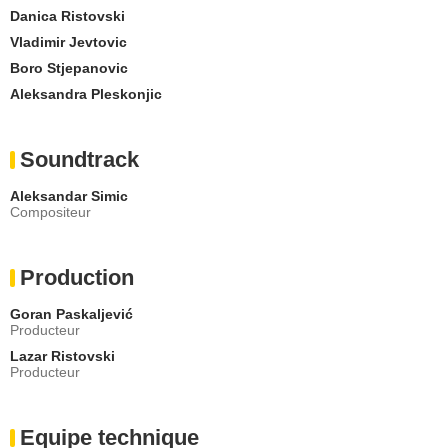
Danica Ristovski
Vladimir Jevtovic
Boro Stjepanovic
Aleksandra Pleskonjic
Soundtrack
Aleksandar Simic
Compositeur
Production
Goran Paskaljević
Producteur
Lazar Ristovski
Producteur
Equipe technique