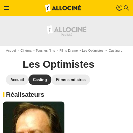
profil
menu
search
Accueil
Cinéma
Tous les films
Films Drame
Les Optimistes
Casting Les Optimistes
Les Optimistes
Accueil
Casting
Films similaires
Réalisateurs