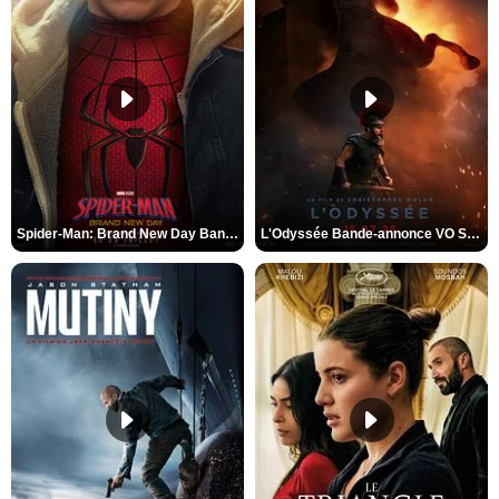
Spider-Man: Brand New Day Bande-annonce VO STFR
L'Odyssée Bande-annonce VO STFR