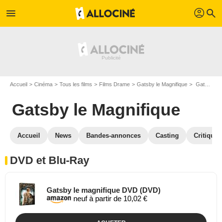
profil
menu
search
Accueil
Cinéma
Tous les films
Films Drame
Gatsby le Magnifique
Gatsby le Magnifique en DVD Blu Ray
Gatsby le Magnifique
Accueil
News
Bandes-annonces
Casting
Critiques
DVD et Blu-Ray
Gatsby le magnifique DVD (DVD)
neuf à partir de 10,02 €