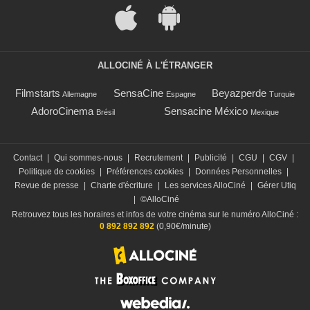
ALLOCINÉ À L'ÉTRANGER
Filmstarts
SensaCine
Beyazperde
Allemagne
Espagne
Turquie
AdoroCinema
Sensacine México
Brésil
Mexique
Contact
|
Qui sommes-nous
|
Recrutement
|
Publicité
|
CGU
|
CGV
|
Politique de cookies
|
Préférences cookies
|
Données Personnelles
|
Revue de presse
|
Charte d'écriture
|
Les services AlloCiné
|
Gérer Utiq
|
©AlloCiné
Retrouvez tous les horaires et infos de votre cinéma sur le numéro AlloCiné :
0 892 892 892
(0,90€/minute)