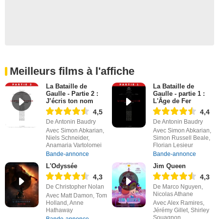
Meilleurs films à l'affiche
La Bataille de
La Bataille de
Gaulle - Partie 2 :
Gaulle - partie 1 :
J’écris ton nom
L'Âge de Fer
4,5
4,4
De Antonin Baudry
De Antonin Baudry
Avec Simon Abkarian,
Avec Simon Abkarian,
Niels Schneider,
Simon Russell Beale,
Anamaria Vartolomei
Florian Lesieur
Bande-annonce
Bande-annonce
L'Odyssée
Jim Queen
4,3
4,3
De Christopher Nolan
De Marco Nguyen,
Nicolas Athane
Avec Matt Damon, Tom
Holland, Anne
Avec Alex Ramires,
Hathaway
Jérémy Gillet, Shirley
Souagnon
Bande-annonce