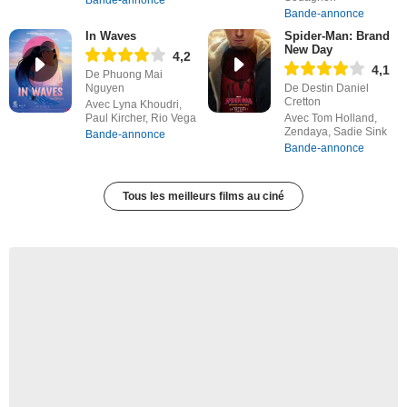
Bande-annonce
In Waves
Spider-Man: Brand
New Day
4,2
4,1
De Phuong Mai
Nguyen
De Destin Daniel
Cretton
Avec Lyna Khoudri,
Paul Kircher, Rio Vega
Avec Tom Holland,
Zendaya, Sadie Sink
Bande-annonce
Bande-annonce
Tous les meilleurs films au ciné