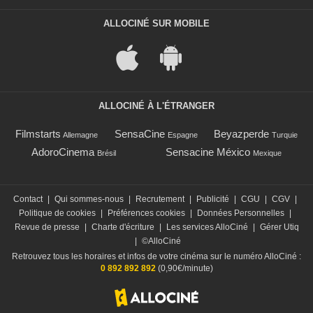
ALLOCINÉ SUR MOBILE
ALLOCINÉ À L'ÉTRANGER
Filmstarts
SensaCine
Beyazperde
Allemagne
Espagne
Turquie
AdoroCinema
Sensacine México
Brésil
Mexique
Contact
|
Qui sommes-nous
|
Recrutement
|
Publicité
|
CGU
|
CGV
|
Politique de cookies
|
Préférences cookies
|
Données Personnelles
|
Revue de presse
|
Charte d'écriture
|
Les services AlloCiné
|
Gérer Utiq
|
©AlloCiné
Retrouvez tous les horaires et infos de votre cinéma sur le numéro AlloCiné :
0 892 892 892
(0,90€/minute)