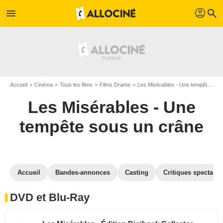
profil
menu
search
Accueil
Cinéma
Tous les films
Films Drame
Les Misérables - Une tempête sous un crâne
Les Misérables - Une
tempête sous un crâne
Accueil
Bandes-annonces
Casting
Critiques spectateu
DVD et Blu-Ray