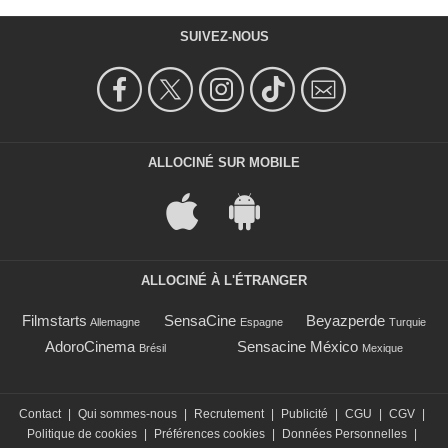
SUIVEZ-NOUS
ALLOCINÉ SUR MOBILE
ALLOCINÉ À L'ÉTRANGER
Filmstarts
SensaCine
Beyazperde
Allemagne
Espagne
Turquie
AdoroCinema
Sensacine México
Brésil
Mexique
Contact
|
Qui sommes-nous
|
Recrutement
|
Publicité
|
CGU
|
CGV
|
Politique de cookies
|
Préférences cookies
|
Données Personnelles
|