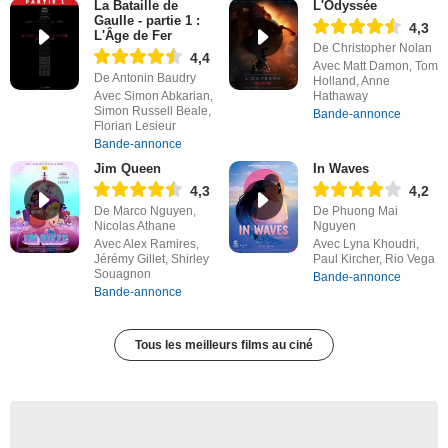
La Bataille de
L'Odyssée
Gaulle - partie 1 :
4,3
L'Âge de Fer
De Christopher Nolan
4,4
Avec Matt Damon, Tom
De Antonin Baudry
Holland, Anne
Avec Simon Abkarian,
Hathaway
Simon Russell Beale,
Bande-annonce
Florian Lesieur
Bande-annonce
Jim Queen
In Waves
4,3
4,2
De Marco Nguyen,
De Phuong Mai
Nicolas Athane
Nguyen
Avec Alex Ramires,
Avec Lyna Khoudri,
Jérémy Gillet, Shirley
Paul Kircher, Rio Vega
Souagnon
Bande-annonce
Bande-annonce
Tous les meilleurs films au ciné