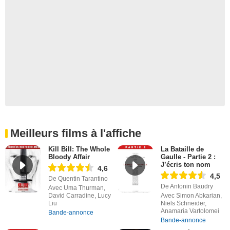
Meilleurs films à l'affiche
Kill Bill: The Whole
La Bataille de
Bloody Affair
Gaulle - Partie 2 :
J’écris ton nom
4,6
4,5
De Quentin Tarantino
De Antonin Baudry
Avec Uma Thurman,
David Carradine, Lucy
Avec Simon Abkarian,
Liu
Niels Schneider,
Anamaria Vartolomei
Bande-annonce
Bande-annonce