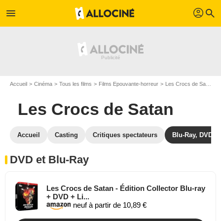
profil
menu
search
Accueil
Cinéma
Tous les films
Films Epouvante-horreur
Les Crocs de Satan
Les Crocs de Satan
Accueil
Casting
Critiques spectateurs
Blu-Ray, DVD
DVD et Blu-Ray
Les Crocs de Satan - Édition Collector Blu-ray
+ DVD + Li...
neuf à partir de 10,89 €