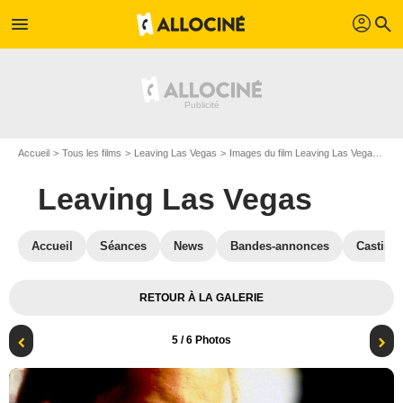
profil
menu
search
Accueil
Tous les films
Leaving Las Vegas
Images du film Leaving Las Vegas
Ph
Leaving Las Vegas
Accueil
Séances
News
Bandes-annonces
Casting
RETOUR À LA GALERIE
5
/ 6 Photos