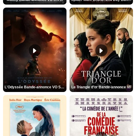
L'Odyssée Bande-annonce VO STFR
Le Triangle d'or Bande-annonce VF