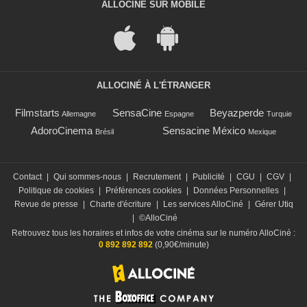
ALLOCINÉ SUR MOBILE
ALLOCINÉ À L'ÉTRANGER
Filmstarts
SensaCine
Beyazperde
Allemagne
Espagne
Turquie
AdoroCinema
Sensacine México
Brésil
Mexique
Contact
|
Qui sommes-nous
|
Recrutement
|
Publicité
|
CGU
|
CGV
|
Politique de cookies
|
Préférences cookies
|
Données Personnelles
|
Revue de presse
|
Charte d'écriture
|
Les services AlloCiné
|
Gérer Utiq
|
©AlloCiné
Retrouvez tous les horaires et infos de votre cinéma sur le numéro AlloCiné :
0 892 892 892
(0,90€/minute)