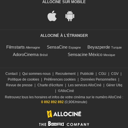
ALLOCINÉ SUR MOBILE
ALLOCINÉ À L'ÉTRANGER
Filmstarts
SensaCine
Beyazperde
Allemagne
Espagne
Turquie
AdoroCinema
Sensacine México
Brésil
Mexique
Contact
|
Qui sommes-nous
|
Recrutement
|
Publicité
|
CGU
|
CGV
|
Politique de cookies
|
Préférences cookies
|
Données Personnelles
|
Revue de presse
|
Charte d'écriture
|
Les services AlloCiné
|
Gérer Utiq
|
©AlloCiné
Retrouvez tous les horaires et infos de votre cinéma sur le numéro AlloCiné :
0 892 892 892
(0,90€/minute)