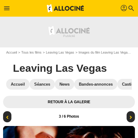
profil
menu
search
Accueil
Tous les films
Leaving Las Vegas
Images du film Leaving Las Vegas
Ph
Leaving Las Vegas
Accueil
Séances
News
Bandes-annonces
Casting
RETOUR À LA GALERIE
3
/ 6 Photos