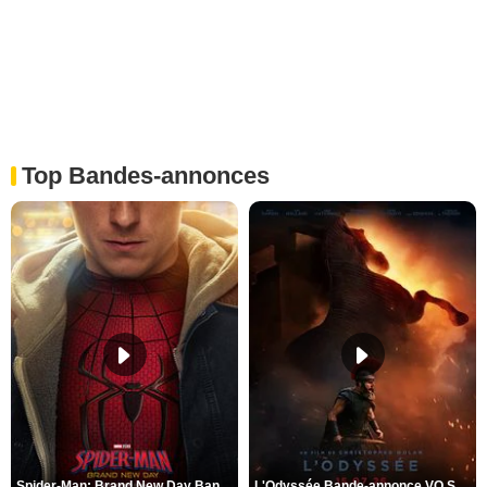
Top Bandes-annonces
Spider-Man: Brand New Day Bande-annonce VO STFR
L'Odyssée Bande-annonce VO STFR