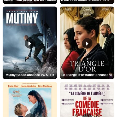
Mutiny Bande-annonce VO STFR
Le Triangle d'or Bande-annonce VF