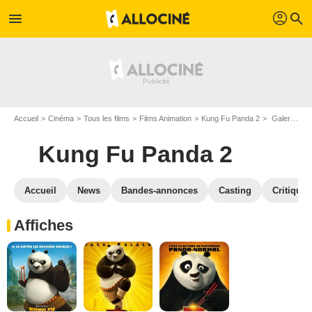
profil
menu
search
Accueil
Cinéma
Tous les films
Films Animation
Kung Fu Panda 2
Galerie photos du film Kung Fu Panda 2
Kung Fu Panda 2
Accueil
News
Bandes-annonces
Casting
Critiques
Affiches