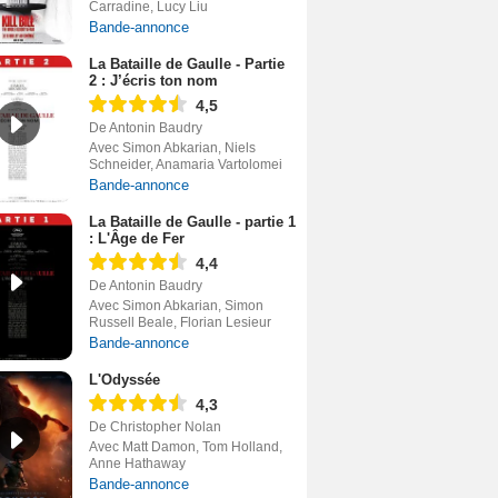
Carradine, Lucy Liu
Bande-annonce
La Bataille de Gaulle - Partie
2 : J’écris ton nom
4,5
De Antonin Baudry
Avec Simon Abkarian, Niels
Schneider, Anamaria Vartolomei
Bande-annonce
La Bataille de Gaulle - partie 1
: L'Âge de Fer
4,4
De Antonin Baudry
Avec Simon Abkarian, Simon
Russell Beale, Florian Lesieur
Bande-annonce
L'Odyssée
4,3
De Christopher Nolan
Avec Matt Damon, Tom Holland,
Anne Hathaway
Bande-annonce