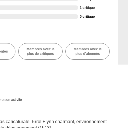
1 critique
0 critique
Membres avec le
Membres avec le
entes
plus de critiques
plus d'abonnés
re son activité
as caricaturale. Errol Flynn charmant, environnement
s de développement (1h13).