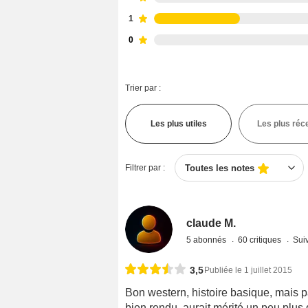
1
0
Trier par :
Les plus utiles
Les plus réc
Filtrer par :
Toutes les notes
claude M.
5 abonnés
60 critiques
Suiv
3,5
Publiée le 1 juillet 2015
Bon western, histoire basique, mais p
bien rendu, aurait mérité un peu plu