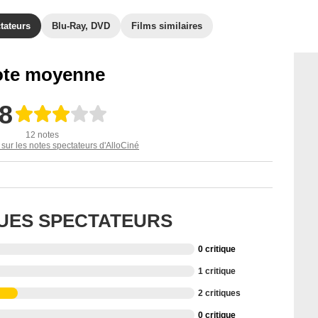
tateurs
Blu-Ray, DVD
Films similaires
te moyenne
,8
12 notes
 sur les notes spectateurs d'AlloCiné
QUES SPECTATEURS
0 critique
1 critique
2 critiques
0 critique