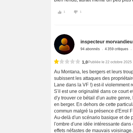
1
1
inspecteur morvandieu
94 abonnés
4 359 critiques
1,0
Publiée le 22 octobre 2025
Au Montana, les bergers et leurs tro
subissent les attaques des propriétair
Lane dans la VF !) est-il violemment 
S'il est une originalité dans ce court
d'y trouver ce bétail d'un autre genre
en berger. En dehors de cette particula
commun malgré la présence d'Errol Fl
Au-delà d'un scénario basique et de p
l'ombre d'une idée intéressante dans
effets néfastes de mauvais voisinage. E