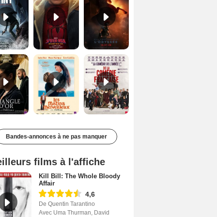
Le Triangle d'or Bande-annonce VF
Les Matins merveilleux Bande-annonce VF
De la Comédie-Française Teaser VF
Bandes-annonces à ne pas manquer
illeurs films à l'affiche
Kill Bill: The Whole Bloody
Affair
4,6
De Quentin Tarantino
Avec Uma Thurman, David