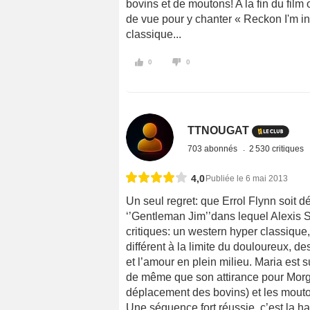
bovins et de moutons! A la fin du film
de vue pour y chanter « Reckon I'm i
classique...
0
0
TTNOUGAT
703 abonnés
2 530 critiques
4,0
Publiée le 6 mai 2013
Un seul regret: que Errol Flynn soit 
‘’Gentleman Jim’’dans lequel Alexis Sm
critiques: un western hyper classique
différent à la limite du douloureux, d
et l’amour en plein milieu. Maria est 
de même que son attirance pour Morga
déplacement des bovins) et les mouto
Une séquence fort réussie, c’est la 