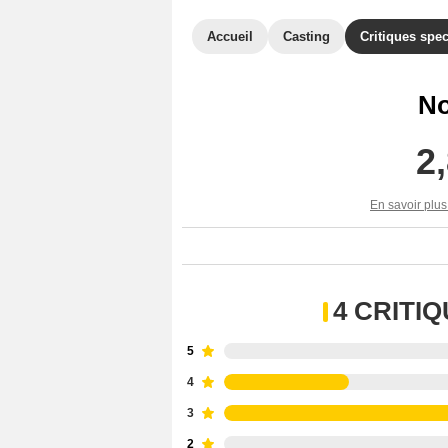
Accueil
Casting
Critiques spec
No
2
En savoir plus
4 CRITI
5
4
3
2