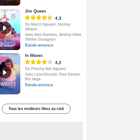
Jim Queen
4,3
De Marco Nguyen, Nicolas
Athane
Avec Alex Ramires, Jérémy Gillet,
Shirley Souagnon
Bande-annonce
In Waves
4,2
De Phuong Mai Nguyen
Avec Lyna Khoudri, Paul Kircher,
Rio Vega
Bande-annonce
Tous les meilleurs films au ciné