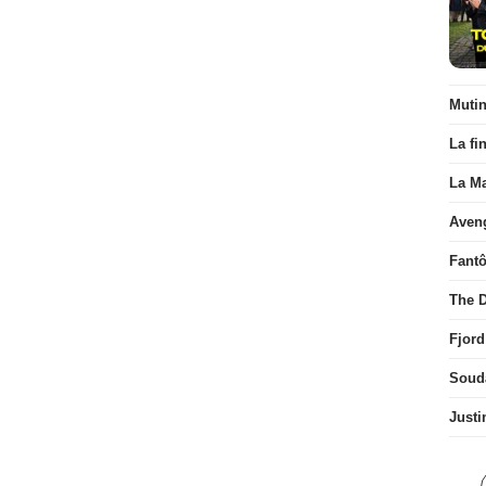
Muti
La fi
La Ma
Aven
Fant
The D
Fjord
Soud
Justi