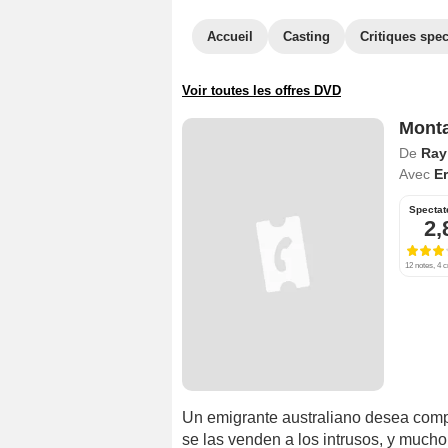
Accueil
Casting
Critiques spec
Voir toutes les offres DVD
Monta
De
Ray
Avec
Er
Spectat
2,
12 notes, 4 c
Un emigrante australiano desea compr
se las venden a los intrusos, y much