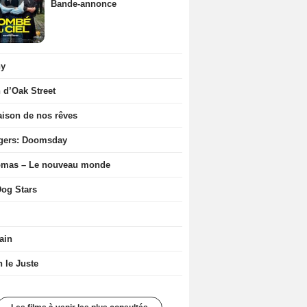
Bande-annonce
ny
n d’Oak Street
ison de nos rêves
gers: Doomsday
ômas – Le nouveau monde
og Stars
ain
n le Juste