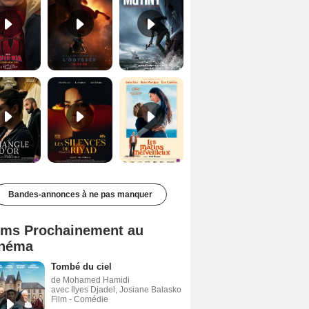
Le Triangle d'or Bande-annonce VF
Les Silences de Riyad Bande-annonce VO STFR
Les Matins merveilleux Bande-annonce VF
Bandes-annonces à ne pas manquer
lms Prochainement au
néma
Tombé du ciel
de Mohamed Hamidi
avec Ilyes Djadel, Josiane Balasko
Film - Comédie