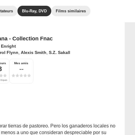
tateurs
Blu-Ray, DVD
Films similaires
na - Collection Fnac
 Enright
rol Flynn
,
Alexis Smith
,
S.Z. Sakall
eurs
Mes amis
8
--
ritiques
ar tierras de pastoreo. Pero los ganaderos locales no
o menos a uno que consideran despreciable por su