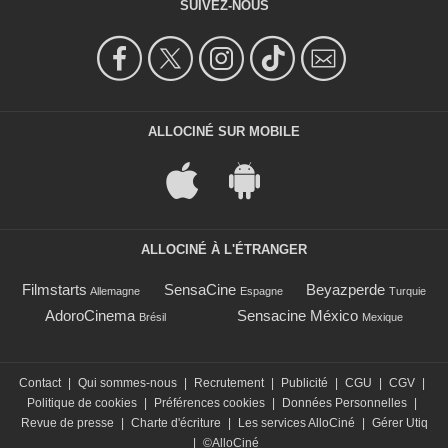
SUIVEZ-NOUS
ALLOCINÉ SUR MOBILE
ALLOCINÉ À L'ÉTRANGER
Filmstarts
SensaCine
Beyazperde
Allemagne
Espagne
Turquie
AdoroCinema
Sensacine México
Brésil
Mexique
Contact
|
Qui sommes-nous
|
Recrutement
|
Publicité
|
CGU
|
CGV
|
Politique de cookies
|
Préférences cookies
|
Données Personnelles
|
Revue de presse
|
Charte d'écriture
|
Les services AlloCiné
|
Gérer Utiq
|
©AlloCiné