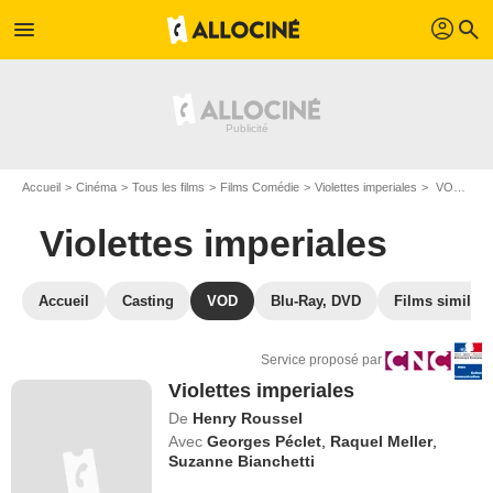
profil
menu
search
Accueil
Cinéma
Tous les films
Films Comédie
Violettes imperiales
VOD Violettes imperiales
Violettes imperiales
Accueil
Casting
VOD
Blu-Ray, DVD
Films similair
Service proposé par
Violettes imperiales
De
Henry Roussel
Avec
Georges Péclet
,
Raquel Meller
,
Suzanne Bianchetti