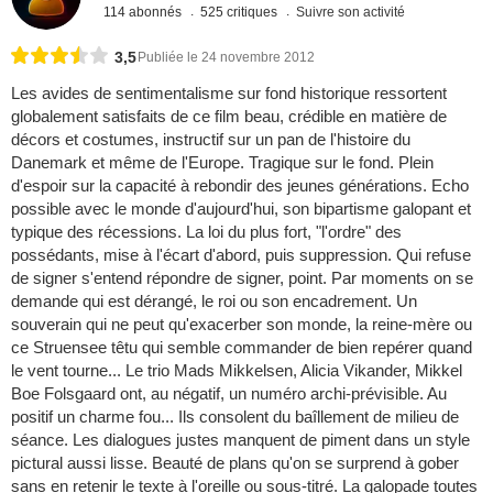
114 abonnés
525 critiques
Suivre son activité
3,5
Publiée le 24 novembre 2012
Les avides de sentimentalisme sur fond historique ressortent
globalement satisfaits de ce film beau, crédible en matière de
décors et costumes, instructif sur un pan de l'histoire du
Danemark et même de l'Europe. Tragique sur le fond. Plein
d'espoir sur la capacité à rebondir des jeunes générations. Echo
possible avec le monde d'aujourd'hui, son bipartisme galopant et
typique des récessions. La loi du plus fort, "l'ordre" des
possédants, mise à l'écart d'abord, puis suppression. Qui refuse
de signer s'entend répondre de signer, point. Par moments on se
demande qui est dérangé, le roi ou son encadrement. Un
souverain qui ne peut qu'exacerber son monde, la reine-mère ou
ce Struensee têtu qui semble commander de bien repérer quand
le vent tourne... Le trio Mads Mikkelsen, Alicia Vikander, Mikkel
Boe Folsgaard ont, au négatif, un numéro archi-prévisible. Au
positif un charme fou... Ils consolent du baîllement de milieu de
séance. Les dialogues justes manquent de piment dans un style
pictural aussi lisse. Beauté de plans qu'on se surprend à gober
sans en retenir le texte à l'oreille ou sous-titré. La galopade toutes