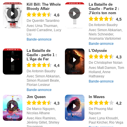
Kill Bill: The Whole
La Bataille de
Bloody Affair
Gaulle - Partie 2 :
J’écris ton nom
4,6
4,5
De Quentin Tarantino
De Antonin Baudry
Avec Uma Thurman,
David Carradine, Lucy
Avec Simon Abkarian,
Liu
Niels Schneider,
Anamaria Vartolomei
Bande-annonce
Bande-annonce
La Bataille de
L'Odyssée
Gaulle - partie 1 :
4,3
L'Âge de Fer
De Christopher Nolan
4,4
Avec Matt Damon, Tom
De Antonin Baudry
Holland, Anne
Avec Simon Abkarian,
Hathaway
Simon Russell Beale,
Bande-annonce
Florian Lesieur
Bande-annonce
Jim Queen
In Waves
4,3
4,2
De Marco Nguyen,
De Phuong Mai
Nicolas Athane
Nguyen
Avec Alex Ramires,
Avec Lyna Khoudri,
Jérémy Gillet, Shirley
Paul Kircher, Rio Vega
Souagnon