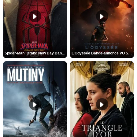
Spider-Man: Brand New Day Bande-annonce VO STFR
L'Odyssée Bande-annonce VO STFR