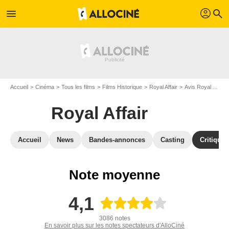
profil
menu
search
Accueil
Cinéma
Tous les films
Films Historique
Royal Affair
Avis Royal Affair
Royal Affair
Accueil
News
Bandes-annonces
Casting
Critiques
Note moyenne
4,1
3086 notes
En savoir plus sur les notes spectateurs d'AlloCiné