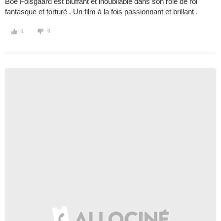
Boe Folsgaard est bluffant et inoubliable dans son rôle de roi
fantasque et torturé . Un film à la fois passionnant et brillant .
1
0