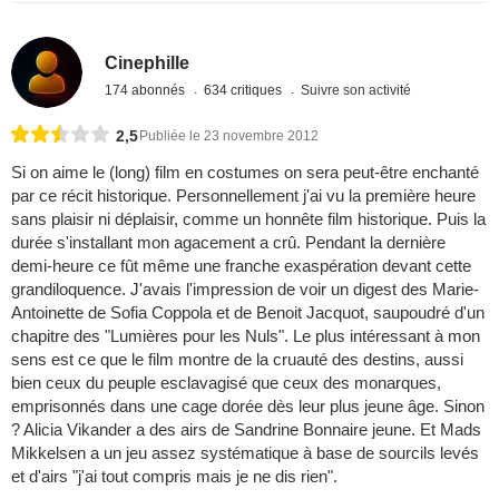
Cinephille
174 abonnés
634 critiques
Suivre son activité
2,5
Publiée le 23 novembre 2012
Si on aime le (long) film en costumes on sera peut-être enchanté
par ce récit historique. Personnellement j'ai vu la première heure
sans plaisir ni déplaisir, comme un honnête film historique. Puis la
durée s'installant mon agacement a crû. Pendant la dernière
demi-heure ce fût même une franche exaspération devant cette
grandiloquence. J'avais l'impression de voir un digest des Marie-
Antoinette de Sofia Coppola et de Benoit Jacquot, saupoudré d'un
chapitre des "Lumières pour les Nuls". Le plus intéressant à mon
sens est ce que le film montre de la cruauté des destins, aussi
bien ceux du peuple esclavagisé que ceux des monarques,
emprisonnés dans une cage dorée dès leur plus jeune âge. Sinon
? Alicia Vikander a des airs de Sandrine Bonnaire jeune. Et Mads
Mikkelsen a un jeu assez systématique à base de sourcils levés
et d'airs "j'ai tout compris mais je ne dis rien".