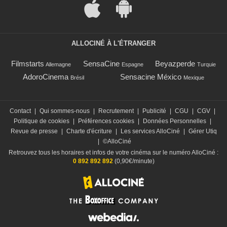
ALLOCINÉ À L'ÉTRANGER
Filmstarts
SensaCine
Beyazperde
Allemagne
Espagne
Turquie
AdoroCinema
Sensacine México
Brésil
Mexique
Contact
|
Qui sommes-nous
|
Recrutement
|
Publicité
|
CGU
|
CGV
|
Politique de cookies
|
Préférences cookies
|
Données Personnelles
|
Revue de presse
|
Charte d'écriture
|
Les services AlloCiné
|
Gérer Utiq
|
©AlloCiné
Retrouvez tous les horaires et infos de votre cinéma sur le numéro AlloCiné :
0 892 892 892
(0,90€/minute)