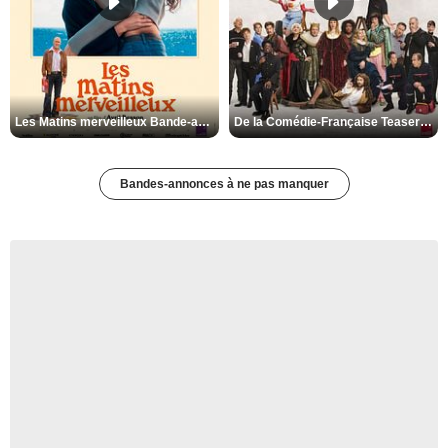
Les Matins merveilleux Bande-annonce VF
De la Comédie-Française Teaser VF
Bandes-annonces à ne pas manquer