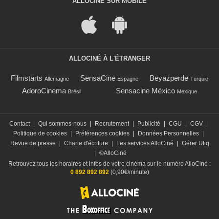
ALLOCINÉ SUR MOBILE
ALLOCINÉ À L'ÉTRANGER
Filmstarts
SensaCine
Beyazperde
Allemagne
Espagne
Turquie
AdoroCinema
Sensacine México
Brésil
Mexique
Contact
|
Qui sommes-nous
|
Recrutement
|
Publicité
|
CGU
|
CGV
|
Politique de cookies
|
Préférences cookies
|
Données Personnelles
|
Revue de presse
|
Charte d'écriture
|
Les services AlloCiné
|
Gérer Utiq
|
©AlloCiné
Retrouvez tous les horaires et infos de votre cinéma sur le numéro AlloCiné :
0 892 892 892
(0,90€/minute)