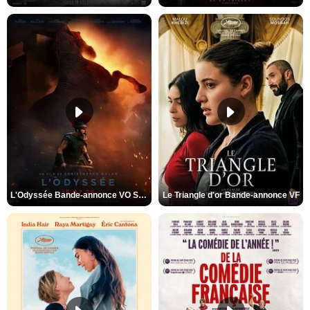
L'Odyssée Bande-annonce VO STFR
Le Triangle d'or Bande-annonce VF