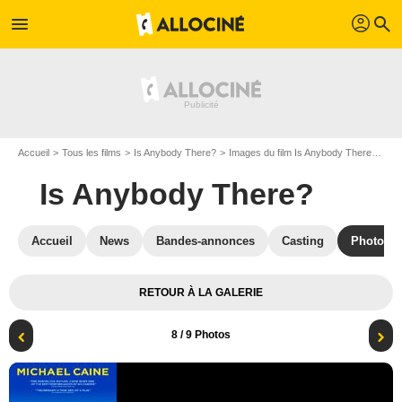
profil
menu
search
Accueil
Tous les films
Is Anybody There?
Images du film Is Anybody There?
Af
Is Anybody There?
Accueil
News
Bandes-annonces
Casting
Photos
RETOUR À LA GALERIE
8
/ 9 Photos