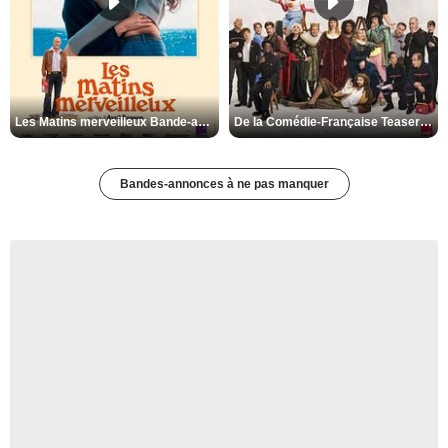
Les Matins merveilleux Bande-annonce VF
De la Comédie-Française Teaser VF
Bandes-annonces à ne pas manquer