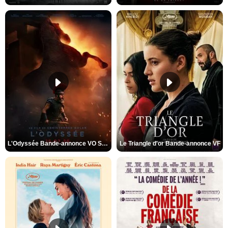
L'Odyssée Bande-annonce VO STFR
Le Triangle d'or Bande-annonce VF