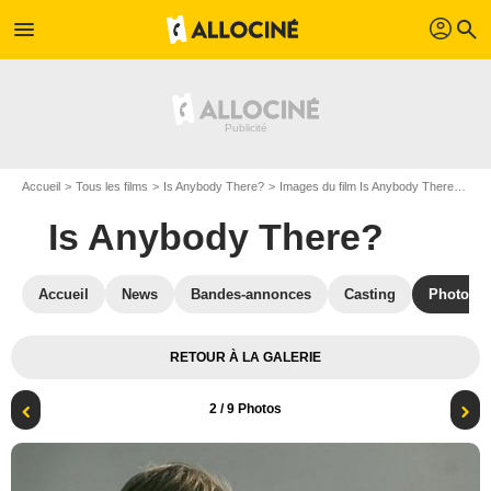
profil
menu
search
Accueil
Tous les films
Is Anybody There?
Images du film Is Anybody There?
Ph
Is Anybody There?
Accueil
News
Bandes-annonces
Casting
Photos
RETOUR À LA GALERIE
2
/ 9 Photos