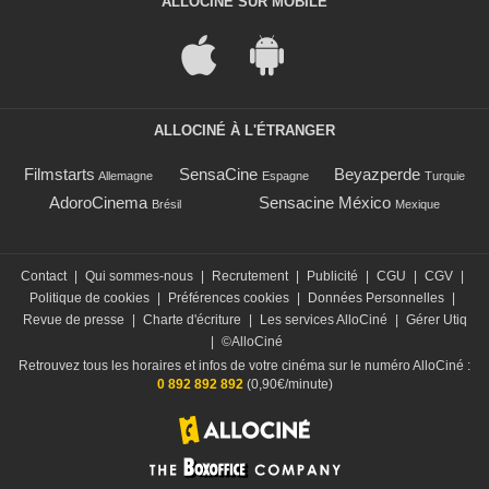
ALLOCINÉ SUR MOBILE
ALLOCINÉ À L'ÉTRANGER
Filmstarts
SensaCine
Beyazperde
Allemagne
Espagne
Turquie
AdoroCinema
Sensacine México
Brésil
Mexique
Contact
|
Qui sommes-nous
|
Recrutement
|
Publicité
|
CGU
|
CGV
|
Politique de cookies
|
Préférences cookies
|
Données Personnelles
|
Revue de presse
|
Charte d'écriture
|
Les services AlloCiné
|
Gérer Utiq
|
©AlloCiné
Retrouvez tous les horaires et infos de votre cinéma sur le numéro AlloCiné :
0 892 892 892
(0,90€/minute)