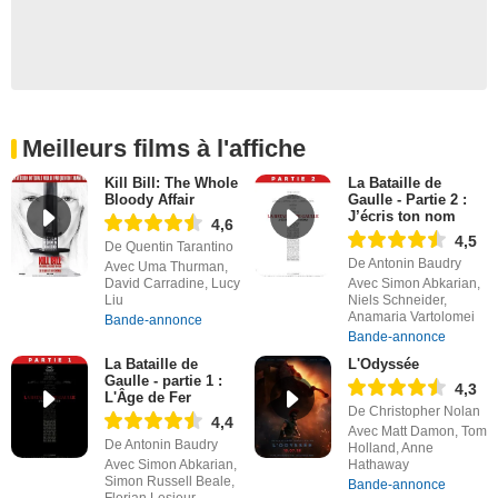
Meilleurs films à l'affiche
Kill Bill: The Whole
La Bataille de
Bloody Affair
Gaulle - Partie 2 :
J’écris ton nom
4,6
4,5
De Quentin Tarantino
De Antonin Baudry
Avec Uma Thurman,
David Carradine, Lucy
Avec Simon Abkarian,
Liu
Niels Schneider,
Anamaria Vartolomei
Bande-annonce
Bande-annonce
La Bataille de
L'Odyssée
Gaulle - partie 1 :
4,3
L'Âge de Fer
De Christopher Nolan
4,4
Avec Matt Damon, Tom
De Antonin Baudry
Holland, Anne
Avec Simon Abkarian,
Hathaway
Simon Russell Beale,
Bande-annonce
Florian Lesieur