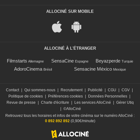
ALLOCINÉ SUR MOBILE
ALLOCINÉ À L'ÉTRANGER
Filmstarts
SensaCine
Beyazperde
Allemagne
Espagne
Turquie
AdoroCinema
Sensacine México
Brésil
Mexique
Contact
|
Qui sommes-nous
|
Recrutement
|
Publicité
|
CGU
|
CGV
|
Politique de cookies
|
Préférences cookies
|
Données Personnelles
|
Revue de presse
|
Charte d'écriture
|
Les services AlloCiné
|
Gérer Utiq
|
©AlloCiné
Retrouvez tous les horaires et infos de votre cinéma sur le numéro AlloCiné :
0 892 892 892
(0,90€/minute)