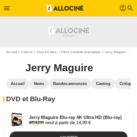
profil
menu
search
Accueil
Cinéma
Tous les films
Films Comédie dramatique
Jerry Maguire
Jerr
Jerry Maguire
Accueil
News
Bandes-annonces
Casting
Critiques
DVD et Blu-Ray
Jerry Maguire Blu-ray 4K Ultra HD (Blu-ray)
neuf à partir de 14,99 €