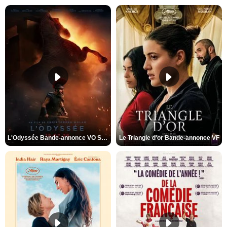
L'Odyssée Bande-annonce VO STFR
Le Triangle d'or Bande-annonce VF