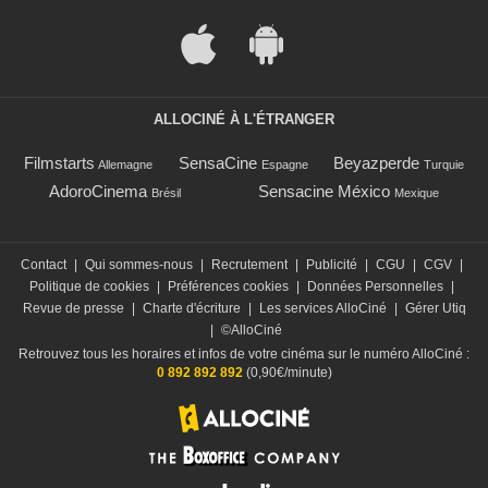
ALLOCINÉ À L'ÉTRANGER
Filmstarts
SensaCine
Beyazperde
Allemagne
Espagne
Turquie
AdoroCinema
Sensacine México
Brésil
Mexique
Contact
|
Qui sommes-nous
|
Recrutement
|
Publicité
|
CGU
|
CGV
|
Politique de cookies
|
Préférences cookies
|
Données Personnelles
|
Revue de presse
|
Charte d'écriture
|
Les services AlloCiné
|
Gérer Utiq
|
©AlloCiné
Retrouvez tous les horaires et infos de votre cinéma sur le numéro AlloCiné :
0 892 892 892
(0,90€/minute)