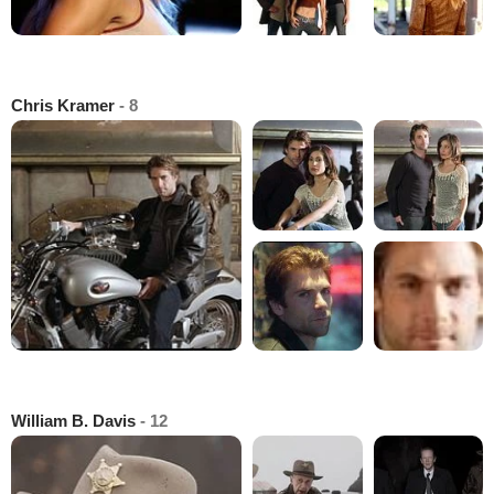
Chris Kramer
- 8
William B. Davis
- 12