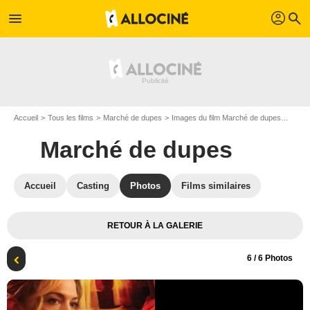
profil
menu
search
Accueil
Tous les films
Marché de dupes
Images du film Marché de dupes
Photo
Marché de dupes
Accueil
Casting
Photos
Films similaires
RETOUR À LA GALERIE
6
/ 6 Photos