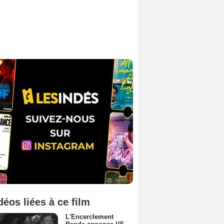
déos liées à ce film
L'Encerclement