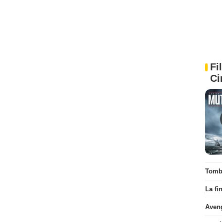
Fi
Ci
Tombé
La fi
Aven