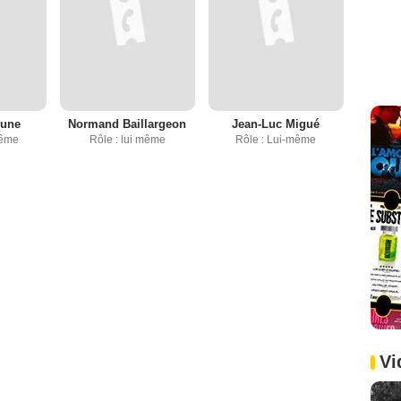
rune
Normand Baillargeon
Jean-Luc Migué
même
Rôle : lui même
Rôle : Lui-même
Vi