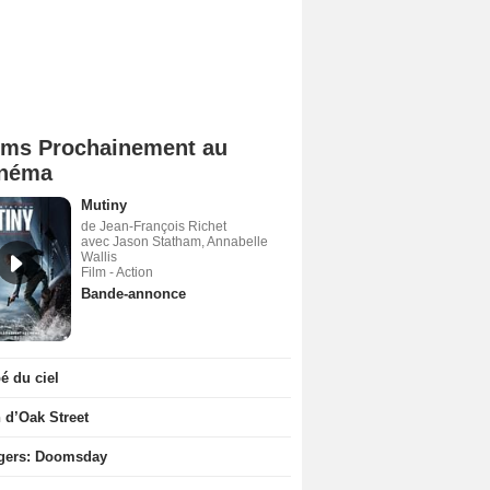
lms Prochainement au
néma
Mutiny
de Jean-François Richet
avec Jason Statham, Annabelle
Wallis
Film - Action
Bande-annonce
 du ciel
n d’Oak Street
gers: Doomsday