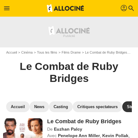
profil
menu
search
Accueil
Cinéma
Tous les films
Films Drame
Le Combat de Ruby Bridges
Reg
Le Combat de Ruby
Bridges
Accueil
News
Casting
Critiques spectateurs
Strea
Le Combat de Ruby Bridges
De
Euzhan Palcy
Avec
Penelope Ann Miller
,
Kevin Pollak
,