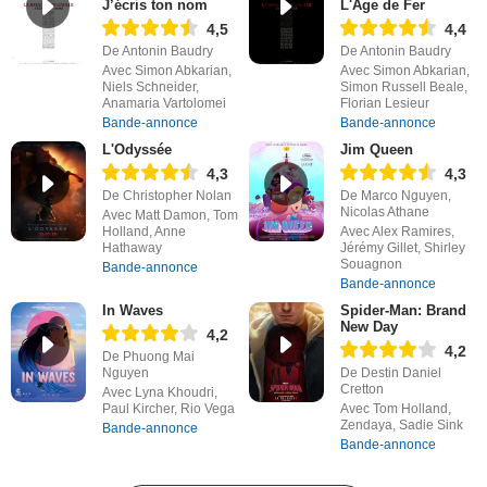
J’écris ton nom
L'Âge de Fer
4,5
4,4
De Antonin Baudry
De Antonin Baudry
Avec Simon Abkarian,
Avec Simon Abkarian,
Niels Schneider,
Simon Russell Beale,
Anamaria Vartolomei
Florian Lesieur
Bande-annonce
Bande-annonce
L'Odyssée
Jim Queen
4,3
4,3
De Christopher Nolan
De Marco Nguyen,
Nicolas Athane
Avec Matt Damon, Tom
Holland, Anne
Avec Alex Ramires,
Hathaway
Jérémy Gillet, Shirley
Souagnon
Bande-annonce
Bande-annonce
In Waves
Spider-Man: Brand
New Day
4,2
4,2
De Phuong Mai
Nguyen
De Destin Daniel
Cretton
Avec Lyna Khoudri,
Paul Kircher, Rio Vega
Avec Tom Holland,
Zendaya, Sadie Sink
Bande-annonce
Bande-annonce