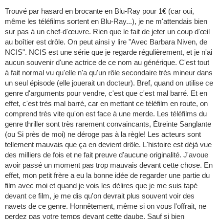
Trouvé par hasard en brocante en Blu-Ray pour 1€ (car oui,
même les téléfilms sortent en Blu-Ray...), je ne m'attendais bien
sur pas à un chef-d'œuvre. Rien que le fait de jeter un coup d'œil
au boîtier est drôle. On peut ainsi y lire "Avec Barbara Niven, de
NCIS". NCIS est une série que je regarde régulièrement, et je n'ai
aucun souvenir d'une actrice de ce nom au générique. C'est tout
à fait normal vu qu'elle n'a qu'un rôle secondaire très mineur dans
un seul épisode (elle jouerait un docteur). Bref, quand on utilise ce
genre d'arguments pour vendre, c'est que c'est mal barré. Et en
effet, c'est très mal barré, car en mettant ce téléfilm en route, on
comprend très vite qu'on est face à une merde. Les téléfilms du
genre thriller sont très rarement convaincants, Étreinte Sanglante
(ou Si près de moi) ne déroge pas à la règle! Les acteurs sont
tellement mauvais que ça en devient drôle. L'histoire est déjà vue
des milliers de fois et ne fait preuve d'aucune originalité. J'avoue
avoir passé un moment pas trop mauvais devant cette chose. En
effet, mon petit frère a eu la bonne idée de regarder une partie du
film avec moi et quand je vois les délires que je me suis tapé
devant ce film, je me dis qu'on devrait plus souvent voir des
navets de ce genre. Honnêtement, même si on vous l'offrait, ne
perdez pas votre temps devant cette daube. Sauf si bien