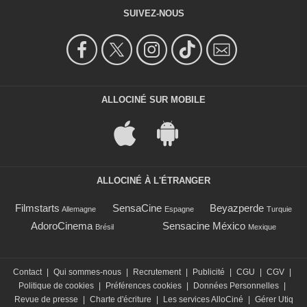
SUIVEZ-NOUS
ALLOCINÉ SUR MOBILE
ALLOCINÉ À L'ÉTRANGER
Filmstarts
SensaCine
Beyazperde
Allemagne
Espagne
Turquie
AdoroCinema
Sensacine México
Brésil
Mexique
Contact
|
Qui sommes-nous
|
Recrutement
|
Publicité
|
CGU
|
CGV
|
Politique de cookies
|
Préférences cookies
|
Données Personnelles
|
Revue de presse
|
Charte d'écriture
|
Les services AlloCiné
|
Gérer Utiq