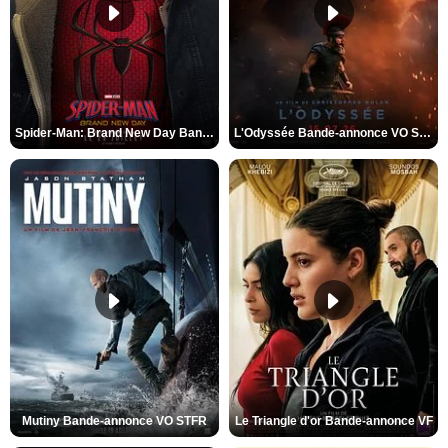
Spider-Man: Brand New Day Bande-annonce VO STFR
L'Odyssée Bande-annonce VO STFR
Mutiny Bande-annonce VO STFR
Le Triangle d'or Bande-annonce VF