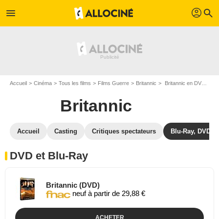
profil
menu
search
Accueil
Cinéma
Tous les films
Films Guerre
Britannic
Britannic en DVD Blu Ray
Britannic
Accueil
Casting
Critiques spectateurs
Blu-Ray, DVD
DVD et Blu-Ray
Britannic (DVD)
neuf à partir de 29,88 €
ACHETER