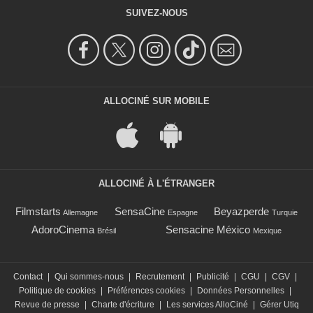
SUIVEZ-NOUS
ALLOCINÉ SUR MOBILE
ALLOCINÉ À L'ÉTRANGER
Filmstarts
SensaCine
Beyazperde
Allemagne
Espagne
Turquie
AdoroCinema
Sensacine México
Brésil
Mexique
Contact
|
Qui sommes-nous
|
Recrutement
|
Publicité
|
CGU
|
CGV
|
Politique de cookies
|
Préférences cookies
|
Données Personnelles
|
Revue de presse
|
Charte d'écriture
|
Les services AlloCiné
|
Gérer Utiq