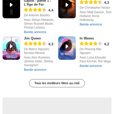
Gaulle - partie 1 :
4,3
L'Âge de Fer
De Christopher Nolan
4,4
Avec Matt Damon, Tom
De Antonin Baudry
Holland, Anne
Avec Simon Abkarian,
Hathaway
Simon Russell Beale,
Bande-annonce
Florian Lesieur
Bande-annonce
Jim Queen
In Waves
4,3
4,2
De Marco Nguyen,
De Phuong Mai
Nicolas Athane
Nguyen
Avec Alex Ramires,
Avec Lyna Khoudri,
Jérémy Gillet, Shirley
Paul Kircher, Rio Vega
Souagnon
Bande-annonce
Bande-annonce
Tous les meilleurs films au ciné