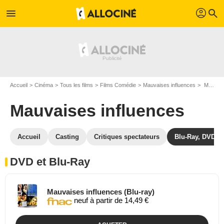
profil
menu
search
Accueil
Cinéma
Tous les films
Films Comédie
Mauvaises influences
Mauvaises influences en DVD Blu Ray
Mauvaises influences
Accueil
Casting
Critiques spectateurs
Blu-Ray, DVD
DVD et Blu-Ray
Mauvaises influences (Blu-ray)
neuf à partir de 14,49 €