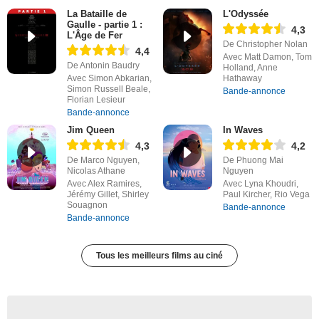
La Bataille de
L'Odyssée
Gaulle - partie 1 :
4,3
L'Âge de Fer
De Christopher Nolan
4,4
Avec Matt Damon, Tom
De Antonin Baudry
Holland, Anne
Avec Simon Abkarian,
Hathaway
Simon Russell Beale,
Bande-annonce
Florian Lesieur
Bande-annonce
Jim Queen
In Waves
4,3
4,2
De Marco Nguyen,
De Phuong Mai
Nicolas Athane
Nguyen
Avec Alex Ramires,
Avec Lyna Khoudri,
Jérémy Gillet, Shirley
Paul Kircher, Rio Vega
Souagnon
Bande-annonce
Bande-annonce
Tous les meilleurs films au ciné