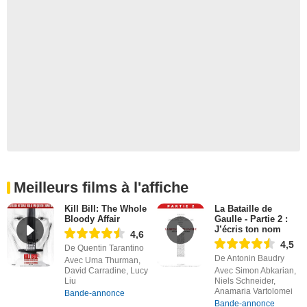
Meilleurs films à l'affiche
Kill Bill: The Whole
La Bataille de
Bloody Affair
Gaulle - Partie 2 :
J’écris ton nom
4,6
4,5
De Quentin Tarantino
De Antonin Baudry
Avec Uma Thurman,
David Carradine, Lucy
Avec Simon Abkarian,
Liu
Niels Schneider,
Anamaria Vartolomei
Bande-annonce
Bande-annonce