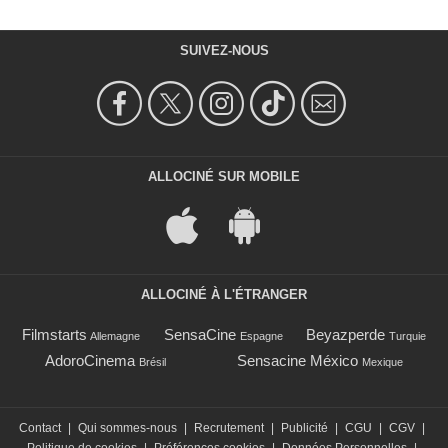
SUIVEZ-NOUS
ALLOCINÉ SUR MOBILE
ALLOCINÉ À L'ÉTRANGER
Filmstarts
SensaCine
Beyazperde
Allemagne
Espagne
Turquie
AdoroCinema
Sensacine México
Brésil
Mexique
Contact
|
Qui sommes-nous
|
Recrutement
|
Publicité
|
CGU
|
CGV
|