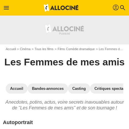
profil
menu
search
Accueil
Cinéma
Tous les films
Films Comédie dramatique
Les Femmes de mes amis
Les Femmes de mes amis
Accueil
Bandes-annonces
Casting
Critiques spectateu
Anecdotes, potins, actus, voire secrets inavouables autour
de "Les Femmes de mes amis" et de son tournage !
Autoportrait