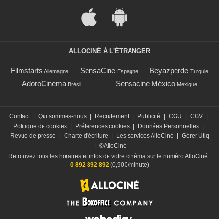
ALLOCINÉ À L'ÉTRANGER
Filmstarts
SensaCine
Beyazperde
Allemagne
Espagne
Turquie
AdoroCinema
Sensacine México
Brésil
Mexique
Contact
|
Qui sommes-nous
|
Recrutement
|
Publicité
|
CGU
|
CGV
|
Politique de cookies
|
Préférences cookies
|
Données Personnelles
|
Revue de presse
|
Charte d'écriture
|
Les services AlloCiné
|
Gérer Utiq
|
©AlloCiné
Retrouvez tous les horaires et infos de votre cinéma sur le numéro AlloCiné :
0 892 892 892
(0,90€/minute)