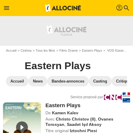
profil
menu
search
Accueil
Cinéma
Tous les films
Films Drame
Eastern Plays
VOD Eastern Plays
Eastern Plays
Accueil
News
Bandes-annonces
Casting
Critiques
Service proposé par
Eastern Plays
De
Kamen Kalev
Avec
Christo Christov (II)
,
Ovanes
Torosyan
,
Saadet Işıl Aksoy
Titre original
Iztochni Piesi