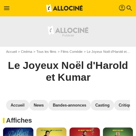
profil
menu
search
Accueil
Cinéma
Tous les films
Films Comédie
Le Joyeux Noël d'Harold et Kumar
Le Joyeux Noël d'Harold
et Kumar
Accueil
News
Bandes-annonces
Casting
Critiques
Affiches