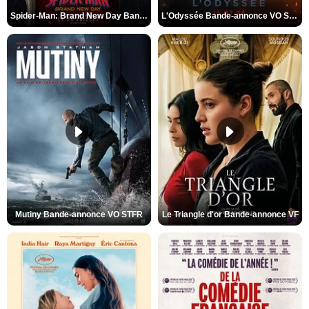
Spider-Man: Brand New Day Bande-annonce VO STFR
L'Odyssée Bande-annonce VO STFR
Mutiny Bande-annonce VO STFR
Le Triangle d'or Bande-annonce VF