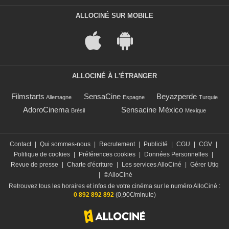
ALLOCINÉ SUR MOBILE
ALLOCINÉ À L'ÉTRANGER
Filmstarts
SensaCine
Beyazperde
Allemagne
Espagne
Turquie
AdoroCinema
Sensacine México
Brésil
Mexique
Contact
|
Qui sommes-nous
|
Recrutement
|
Publicité
|
CGU
|
CGV
|
Politique de cookies
|
Préférences cookies
|
Données Personnelles
|
Revue de presse
|
Charte d'écriture
|
Les services AlloCiné
|
Gérer Utiq
|
©AlloCiné
Retrouvez tous les horaires et infos de votre cinéma sur le numéro AlloCiné :
0 892 892 892
(0,90€/minute)