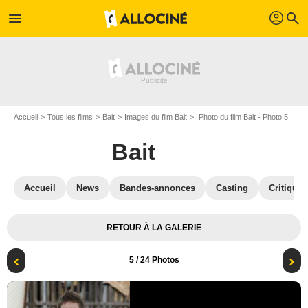
profil
menu
search
Accueil
Tous les films
Bait
Images du film Bait
Photo du film Bait - Photo 5
Bait
Accueil
News
Bandes-annonces
Casting
Critiques
RETOUR À LA GALERIE
5
/ 24 Photos