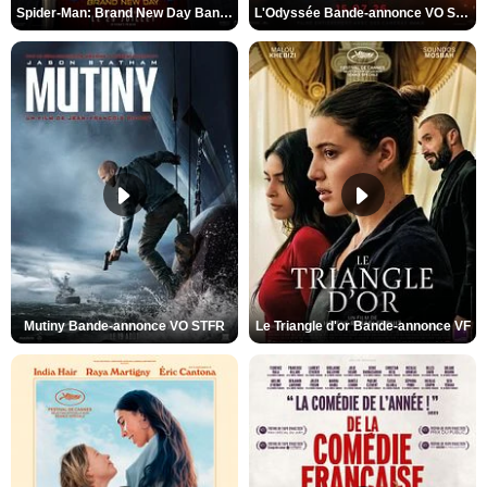
Spider-Man: Brand New Day Bande-annonce VO STFR
L'Odyssée Bande-annonce VO STFR
Mutiny Bande-annonce VO STFR
Le Triangle d'or Bande-annonce VF