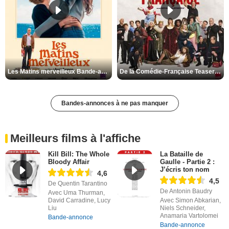
Les Matins merveilleux Bande-annonce VF
De la Comédie-Française Teaser VF
Bandes-annonces à ne pas manquer
Meilleurs films à l'affiche
Kill Bill: The Whole
La Bataille de
Bloody Affair
Gaulle - Partie 2 :
J’écris ton nom
4,6
4,5
De Quentin Tarantino
De Antonin Baudry
Avec Uma Thurman,
David Carradine, Lucy
Avec Simon Abkarian,
Liu
Niels Schneider,
Anamaria Vartolomei
Bande-annonce
Bande-annonce