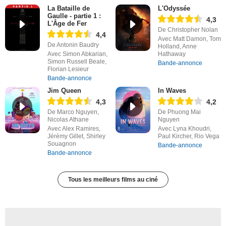
La Bataille de
L'Odyssée
Gaulle - partie 1 :
4,3
L'Âge de Fer
De Christopher Nolan
4,4
Avec Matt Damon, Tom
De Antonin Baudry
Holland, Anne
Avec Simon Abkarian,
Hathaway
Simon Russell Beale,
Bande-annonce
Florian Lesieur
Bande-annonce
Jim Queen
In Waves
4,3
4,2
De Marco Nguyen,
De Phuong Mai
Nicolas Athane
Nguyen
Avec Alex Ramires,
Avec Lyna Khoudri,
Jérémy Gillet, Shirley
Paul Kircher, Rio Vega
Souagnon
Bande-annonce
Bande-annonce
Tous les meilleurs films au ciné