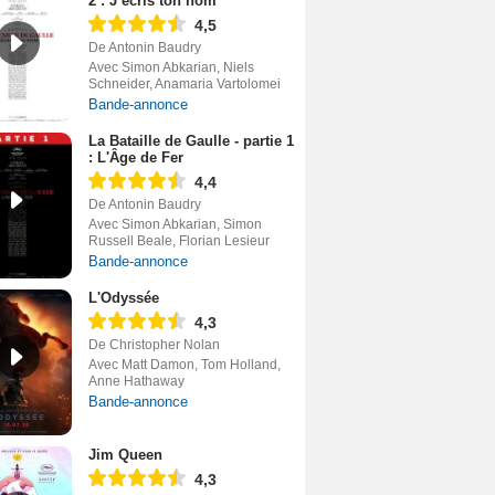
2 : J’écris ton nom
4,5
De Antonin Baudry
Avec Simon Abkarian, Niels
Schneider, Anamaria Vartolomei
Bande-annonce
La Bataille de Gaulle - partie 1
: L'Âge de Fer
4,4
De Antonin Baudry
Avec Simon Abkarian, Simon
Russell Beale, Florian Lesieur
Bande-annonce
L'Odyssée
4,3
De Christopher Nolan
Avec Matt Damon, Tom Holland,
Anne Hathaway
Bande-annonce
Jim Queen
4,3