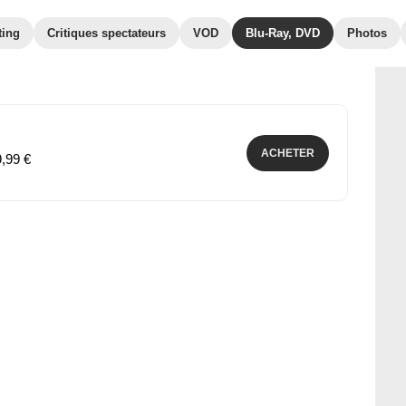
ting
Critiques spectateurs
VOD
Blu-Ray, DVD
Photos
ACHETER
9,99 €