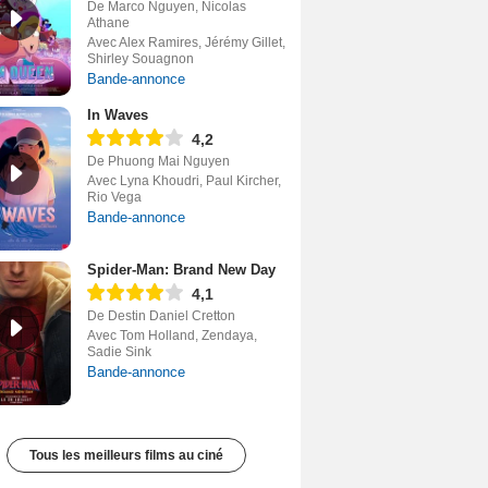
De Marco Nguyen, Nicolas
Athane
Avec Alex Ramires, Jérémy Gillet,
Shirley Souagnon
Bande-annonce
In Waves
4,2
De Phuong Mai Nguyen
Avec Lyna Khoudri, Paul Kircher,
Rio Vega
Bande-annonce
Spider-Man: Brand New Day
4,1
De Destin Daniel Cretton
Avec Tom Holland, Zendaya,
Sadie Sink
Bande-annonce
Tous les meilleurs films au ciné