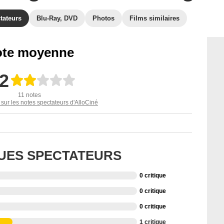
tateurs
Blu-Ray, DVD
Photos
Films similaires
te moyenne
,2
11 notes
 sur les notes spectateurs d'AlloCiné
QUES SPECTATEURS
0 critique
0 critique
0 critique
1 critique