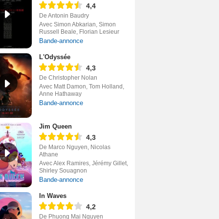
4,4
De Antonin Baudry
Avec Simon Abkarian, Simon
Russell Beale, Florian Lesieur
Bande-annonce
L'Odyssée
4,3
De Christopher Nolan
Avec Matt Damon, Tom Holland,
Anne Hathaway
Bande-annonce
Jim Queen
4,3
De Marco Nguyen, Nicolas
Athane
Avec Alex Ramires, Jérémy Gillet,
Shirley Souagnon
Bande-annonce
In Waves
4,2
De Phuong Mai Nguyen