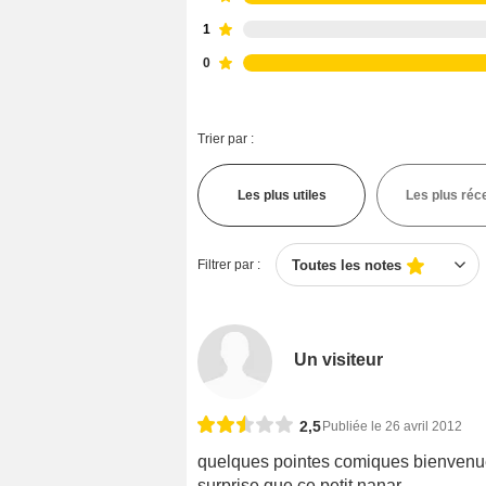
1
0
Trier par :
Les plus utiles
Les plus réc
Filtrer par :
Toutes les notes
Un visiteur
2,5
Publiée le 26 avril 2012
quelques pointes comiques bienvenues
surprise que ce petit nanar.