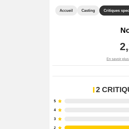
Accueil
Casting
Critiques spec
No
2
En savoir plus
2 CRITI
5
4
3
2