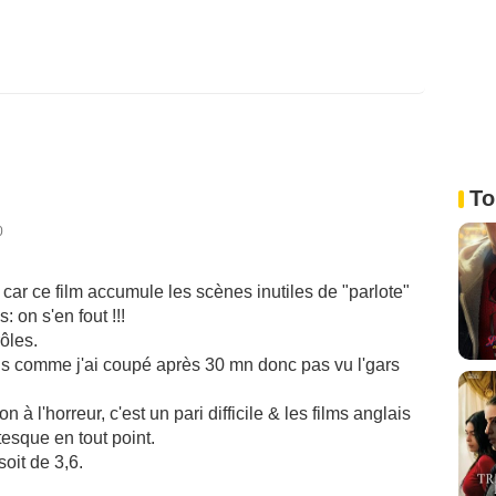
To
0
 car ce film accumule les scènes inutiles de "parlote"
on s'en fout !!!
ôles.
ais comme j'ai coupé après 30 mn donc pas vu l'gars
n à l'horreur, c'est un pari difficile & les films anglais
tesque en tout point.
oit de 3,6.