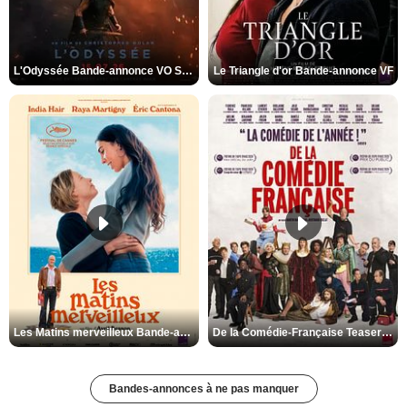
L'Odyssée Bande-annonce VO STFR
Le Triangle d'or Bande-annonce VF
Les Matins merveilleux Bande-annonce VF
De la Comédie-Française Teaser VF
Bandes-annonces à ne pas manquer