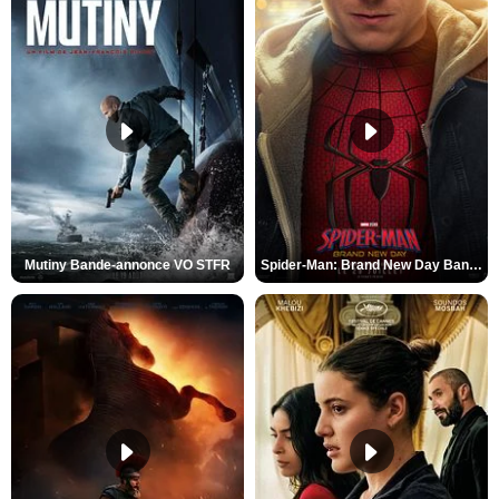
Mutiny Bande-annonce VO STFR
Spider-Man: Brand New Day Bande-annonce VO STFR