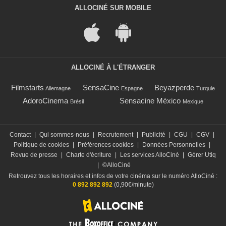
ALLOCINÉ SUR MOBILE
ALLOCINÉ À L'ÉTRANGER
Filmstarts
SensaCine
Beyazperde
Allemagne
Espagne
Turquie
AdoroCinema
Sensacine México
Brésil
Mexique
Contact
|
Qui sommes-nous
|
Recrutement
|
Publicité
|
CGU
|
CGV
|
Politique de cookies
|
Préférences cookies
|
Données Personnelles
|
Revue de presse
|
Charte d'écriture
|
Les services AlloCiné
|
Gérer Utiq
|
©AlloCiné
Retrouvez tous les horaires et infos de votre cinéma sur le numéro AlloCiné :
0 892 892 892
(0,90€/minute)