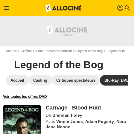
profil
menu
search
Accueil
Cinéma
Films Epouvante-horreur
Legend of the Bog
Legend of the Bog en Blu Ray
Legend of the Bog
Accueil
Casting
Critiques spectateurs
Blu-Ray, DVD
Voir toutes les offres DVD
Carnage - Blood Hunt
De
Brendan Foley
Avec
Vinnie Jones
,
Adam Fogerty
,
Nora-
Jane Noone