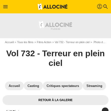
profil
menu
search
Accueil
Tous les films
Films Action
Vol 732 - Terreur en plein ciel
Photo de Vol 732 - Terreur en plein ciel - Photo 1
Vol 732 - Terreur en plein
ciel
Accueil
Casting
Critiques spectateurs
Streaming
RETOUR À LA GALERIE