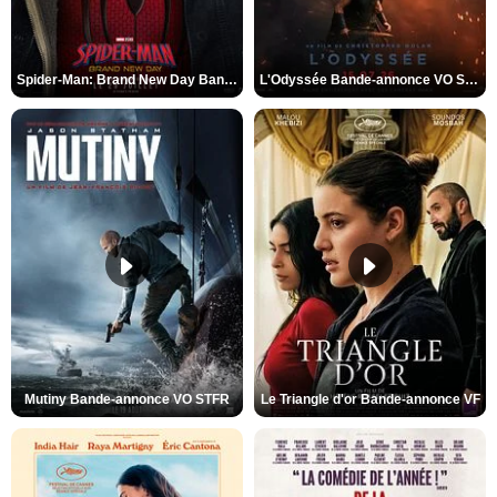
Spider-Man: Brand New Day Bande-annonce VO STFR
L'Odyssée Bande-annonce VO STFR
Mutiny Bande-annonce VO STFR
Le Triangle d'or Bande-annonce VF