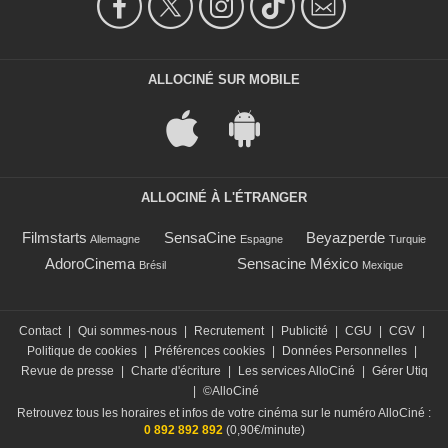
ALLOCINÉ SUR MOBILE
ALLOCINÉ À L'ÉTRANGER
Filmstarts
SensaCine
Beyazperde
Allemagne
Espagne
Turquie
AdoroCinema
Sensacine México
Brésil
Mexique
Contact
|
Qui sommes-nous
|
Recrutement
|
Publicité
|
CGU
|
CGV
|
Politique de cookies
|
Préférences cookies
|
Données Personnelles
|
Revue de presse
|
Charte d'écriture
|
Les services AlloCiné
|
Gérer Utiq
|
©AlloCiné
Retrouvez tous les horaires et infos de votre cinéma sur le numéro AlloCiné :
0 892 892 892
(0,90€/minute)