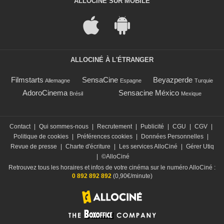
ALLOCINÉ SUR MOBILE
ALLOCINÉ À L'ÉTRANGER
Filmstarts
SensaCine
Beyazperde
Allemagne
Espagne
Turquie
AdoroCinema
Sensacine México
Brésil
Mexique
Contact
|
Qui sommes-nous
|
Recrutement
|
Publicité
|
CGU
|
CGV
|
Politique de cookies
|
Préférences cookies
|
Données Personnelles
|
Revue de presse
|
Charte d'écriture
|
Les services AlloCiné
|
Gérer Utiq
|
©AlloCiné
Retrouvez tous les horaires et infos de votre cinéma sur le numéro AlloCiné :
0 892 892 892
(0,90€/minute)