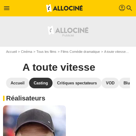
profil
menu
search
Accueil
Cinéma
Tous les films
Films Comédie dramatique
A toute vitesse
Cast
A toute vitesse
Accueil
Casting
Critiques spectateurs
VOD
Blu-Ra
Réalisateurs