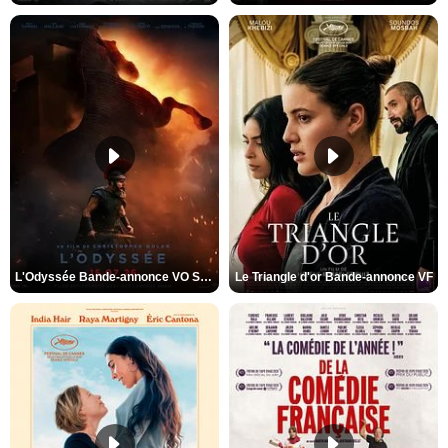
L'Odyssée Bande-annonce VO STFR
Le Triangle d'or Bande-annonce VF