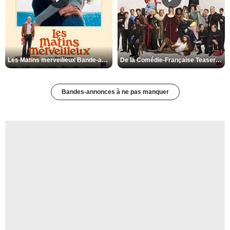
Les Matins merveilleux Bande-annonce VF
De la Comédie-Française Teaser VF
Bandes-annonces à ne pas manquer