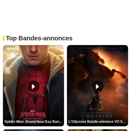
Top Bandes-annonces
Spider-Man: Brand New Day Bande-annonce VO STFR
L'Odyssée Bande-annonce VO STFR