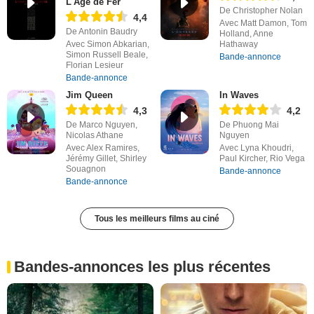
L'Âge de Fer
De Christopher Nolan
4,4
Avec Matt Damon, Tom
De Antonin Baudry
Holland, Anne
Avec Simon Abkarian,
Hathaway
Simon Russell Beale,
Bande-annonce
Florian Lesieur
Bande-annonce
Jim Queen
In Waves
4,3
4,2
De Marco Nguyen,
De Phuong Mai
Nicolas Athane
Nguyen
Avec Alex Ramires,
Avec Lyna Khoudri,
Jérémy Gillet, Shirley
Paul Kircher, Rio Vega
Souagnon
Bande-annonce
Bande-annonce
Tous les meilleurs films au ciné
Bandes-annonces les plus récentes