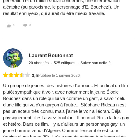
génération et du milieu social concernés, une interprétation
aléatoire (au paroxisme, le personnage d'E. Bouchez!). Un
résultat ennuyeux, qui aurait dû être mieux travaillé.
0
0
Laurent Boutonnat
20 abonnés
525 critiques
Suivre son activité
3,5
Publiée le 1 janvier 2026
Un groupe de jeunes, des histoires d'amour... Et au final un film
plutôt sympathique à voir, avec notamment la jeune Élodie
Bouchez dans un rôle qui lui va comme un gant, à savoir celui
d'une fille qui va d'un garçon à l'autre... Stéphane Rideau n'est
pas un acteur très connu, mais j'aime le voir à l'écran. Déjà
physiquement, il est assez troublant. Il pourrait être à la fois gay
et hétéro. Dans ce film, il y a d'ailleurs un personnage gay, un
jeune homme venu d'Algérie. Comme l'ensemble est court
(moins d'une heure 30), il n'y a pas de scènes à rallonge ni de