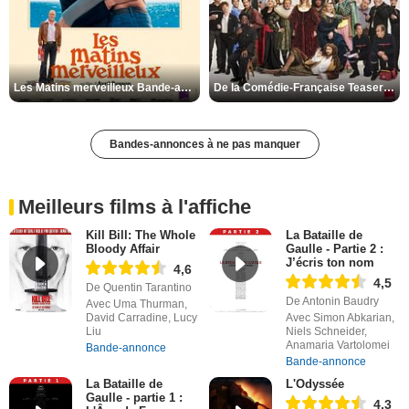
Les Matins merveilleux Bande-annonce VF
De la Comédie-Française Teaser VF
Bandes-annonces à ne pas manquer
Meilleurs films à l'affiche
Kill Bill: The Whole
La Bataille de
Bloody Affair
Gaulle - Partie 2 :
J’écris ton nom
4,6
4,5
De Quentin Tarantino
De Antonin Baudry
Avec Uma Thurman,
David Carradine, Lucy
Avec Simon Abkarian,
Liu
Niels Schneider,
Anamaria Vartolomei
Bande-annonce
Bande-annonce
La Bataille de
L'Odyssée
Gaulle - partie 1 :
4,3