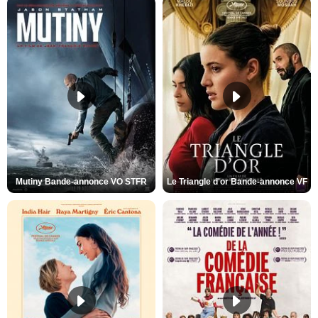
Mutiny Bande-annonce VO STFR
Le Triangle d'or Bande-annonce VF