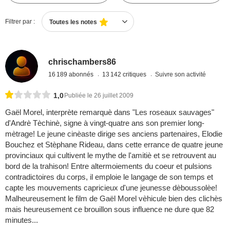
Filtrer par :
Toutes les notes
chrischambers86
16 189 abonnés
13 142 critiques
Suivre son activité
1,0
Publiée le 26 juillet 2009
Gaël Morel, interprète remarquè dans "Les roseaux sauvages"
d'Andrè Tèchinè, signe à vingt-quatre ans son premier long-
mètrage! Le jeune cinèaste dirige ses anciens partenaires, Elodie
Bouchez et Stèphane Rideau, dans cette errance de quatre jeune
provinciaux qui cultivent le mythe de l'amitiè et se retrouvent au
bord de la trahison! Entre altermoiements du coeur et pulsions
contradictoires du corps, il emploie le langage de son temps et
capte les mouvements capricieux d'une jeunesse dèboussolèe!
Malheureusement le film de Gaël Morel vèhicule bien des clichès
mais heureusement ce brouillon sous influence ne dure que 82
minutes...