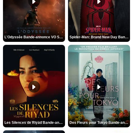
L'Odyssée Bande-annonce VO STFR
Spider-Man: Brand New Day Bande-annonce VO STFR
Les Silences de Riyad Bande-annonce VO STFR
Des Fleurs pour Tokyo Bande-annonce VO STFR