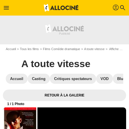
profil
menu
search
Accueil
Tous les films
Films Comédie dramatique
A toute vitesse
Affiche du film A toute vitesse - Photo 1
A toute vitesse
Accueil
Casting
Critiques spectateurs
VOD
Blu-Ra
RETOUR À LA GALERIE
1
/ 1 Photo