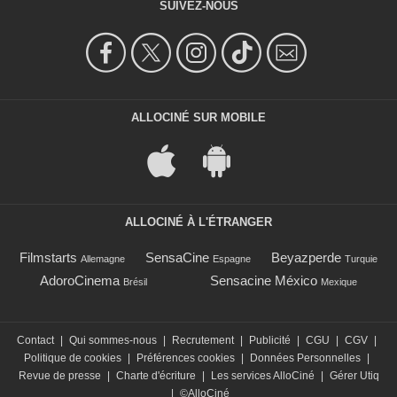
SUIVEZ-NOUS
ALLOCINÉ SUR MOBILE
ALLOCINÉ À L'ÉTRANGER
Filmstarts
SensaCine
Beyazperde
Allemagne
Espagne
Turquie
AdoroCinema
Sensacine México
Brésil
Mexique
Contact
|
Qui sommes-nous
|
Recrutement
|
Publicité
|
CGU
|
CGV
|
Politique de cookies
|
Préférences cookies
|
Données Personnelles
|
Revue de presse
|
Charte d'écriture
|
Les services AlloCiné
|
Gérer Utiq
|
©AlloCiné