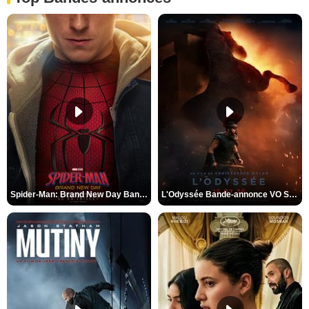
Spider-Man: Brand New Day Bande-annonce VO STFR
L'Odyssée Bande-annonce VO STFR