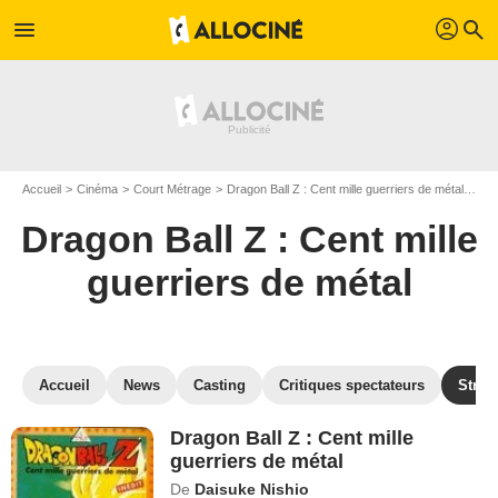
profil
menu
search
Accueil
Cinéma
Court Métrage
Dragon Ball Z : Cent mille guerriers de métal
Reg
Dragon Ball Z : Cent mille
guerriers de métal
Accueil
News
Casting
Critiques spectateurs
Strea
Dragon Ball Z : Cent mille
guerriers de métal
De
Daisuke Nishio