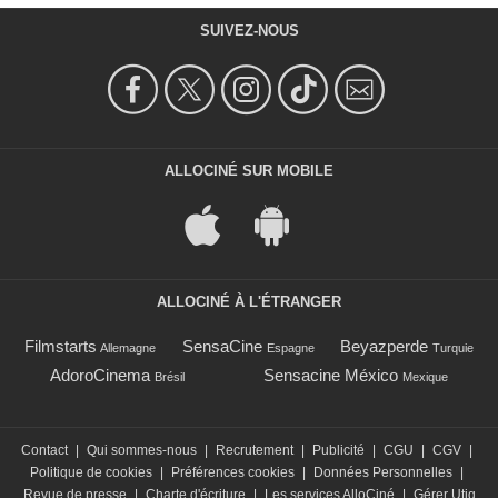
SUIVEZ-NOUS
ALLOCINÉ SUR MOBILE
ALLOCINÉ À L'ÉTRANGER
Filmstarts
SensaCine
Beyazperde
Allemagne
Espagne
Turquie
AdoroCinema
Sensacine México
Brésil
Mexique
Contact
|
Qui sommes-nous
|
Recrutement
|
Publicité
|
CGU
|
CGV
|
Politique de cookies
|
Préférences cookies
|
Données Personnelles
|
Revue de presse
|
Charte d'écriture
|
Les services AlloCiné
|
Gérer Utiq