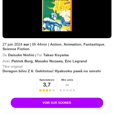
27 juin 2024
sur
|
0h 44min
|
Action
,
Animation
,
Fantastique
,
Science Fiction
De
Daisuke Nishio
Par
Takao Koyama
|
Avec
Patrick Borg
,
Masako Nozawa
,
Eric Legrand
Titre original
Doragon bôru Z 6: Gekitotsu! Hyakuoku pawâ no senshi
Spectateurs
Mes amis
3,7
--
VOIR SUR SOONER