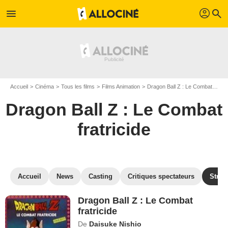
profil
menu
search
Accueil
Cinéma
Tous les films
Films Animation
Dragon Ball Z : Le Combat fratricide
Dragon Ball Z : Le Combat
fratricide
Accueil
News
Casting
Critiques spectateurs
Strea
Dragon Ball Z : Le Combat
fratricide
De
Daisuke Nishio