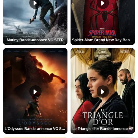
Mutiny Bande-annonce VO STFR
Spider-Man: Brand New Day Bande-annonce VO STFR
L'Odyssée Bande-annonce VO STFR
Le Triangle d'or Bande-annonce VF