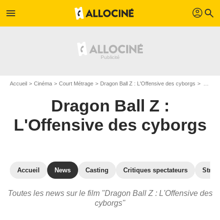
profil
menu
search
Accueil
Cinéma
Court Métrage
Dragon Ball Z : L'Offensive des cyborgs
Actualités Dragon Ball Z : L'Offensive des cyborgs
Dragon Ball Z :
L'Offensive des cyborgs
Accueil
News
Casting
Critiques spectateurs
Strea
Toutes les news sur le film "Dragon Ball Z : L'Offensive des
cyborgs"