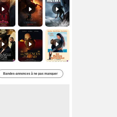
Le Triangle d'or Bande-annonce VF
Les Silences de Riyad Bande-annonce VO STFR
Les Matins merveilleux Bande-annonce VF
Bandes-annonces à ne pas manquer