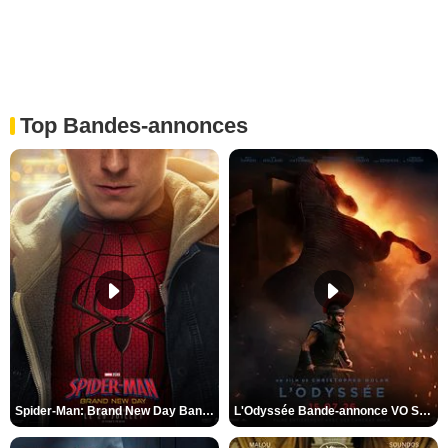
Top Bandes-annonces
Spider-Man: Brand New Day Bande-annonce VO STFR
L'Odyssée Bande-annonce VO STFR