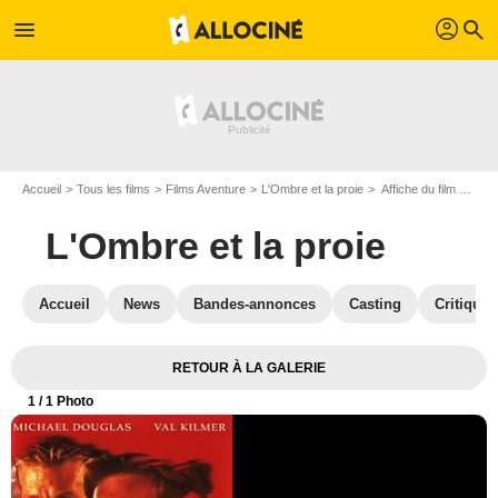
profil
menu
search
Accueil
Tous les films
Films Aventure
L'Ombre et la proie
Affiche du film L'Ombre et la proie - Photo 1
L'Ombre et la proie
Accueil
News
Bandes-annonces
Casting
Critiques
RETOUR À LA GALERIE
1
/ 1 Photo