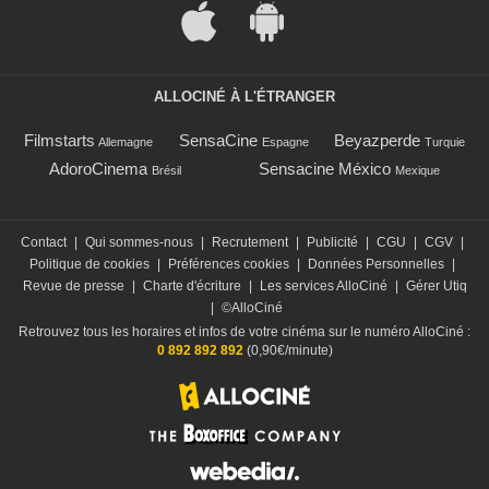
ALLOCINÉ À L'ÉTRANGER
Filmstarts
SensaCine
Beyazperde
Allemagne
Espagne
Turquie
AdoroCinema
Sensacine México
Brésil
Mexique
Contact
|
Qui sommes-nous
|
Recrutement
|
Publicité
|
CGU
|
CGV
|
Politique de cookies
|
Préférences cookies
|
Données Personnelles
|
Revue de presse
|
Charte d'écriture
|
Les services AlloCiné
|
Gérer Utiq
|
©AlloCiné
Retrouvez tous les horaires et infos de votre cinéma sur le numéro AlloCiné :
0 892 892 892
(0,90€/minute)