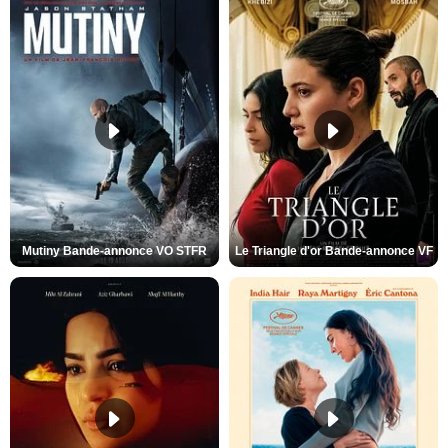
Mutiny Bande-annonce VO STFR
Le Triangle d'or Bande-annonce VF