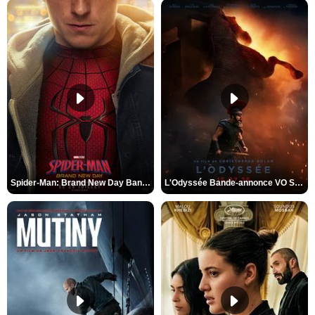
Spider-Man: Brand New Day Bande-annonce VO STFR
L'Odyssée Bande-annonce VO STFR