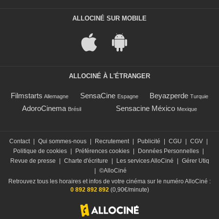
ALLOCINÉ SUR MOBILE
ALLOCINÉ À L'ÉTRANGER
Filmstarts
SensaCine
Beyazperde
Allemagne
Espagne
Turquie
AdoroCinema
Sensacine México
Brésil
Mexique
Contact
|
Qui sommes-nous
|
Recrutement
|
Publicité
|
CGU
|
CGV
|
Politique de cookies
|
Préférences cookies
|
Données Personnelles
|
Revue de presse
|
Charte d'écriture
|
Les services AlloCiné
|
Gérer Utiq
|
©AlloCiné
Retrouvez tous les horaires et infos de votre cinéma sur le numéro AlloCiné :
0 892 892 892
(0,90€/minute)