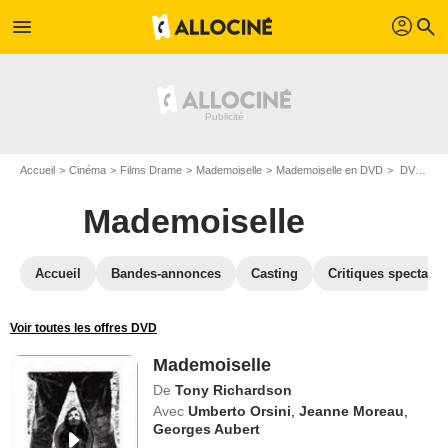
profil
menu
search
Accueil
Cinéma
Films Drame
Mademoiselle
Mademoiselle en DVD
DVD Mademoiselle
Mademoiselle
Accueil
Bandes-annonces
Casting
Critiques spectateu
Voir toutes les offres DVD
Mademoiselle
De
Tony Richardson
Avec
Umberto Orsini
,
Jeanne Moreau
,
Georges Aubert