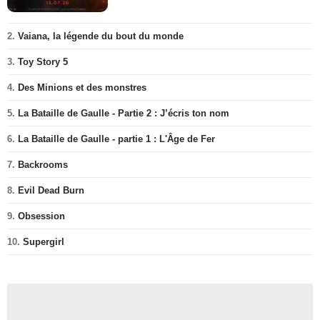
2.
Vaiana, la légende du bout du monde
3.
Toy Story 5
4.
Des Minions et des monstres
5.
La Bataille de Gaulle - Partie 2 : J’écris ton nom
6.
La Bataille de Gaulle - partie 1 : L'Âge de Fer
7.
Backrooms
8.
Evil Dead Burn
9.
Obsession
10.
Supergirl