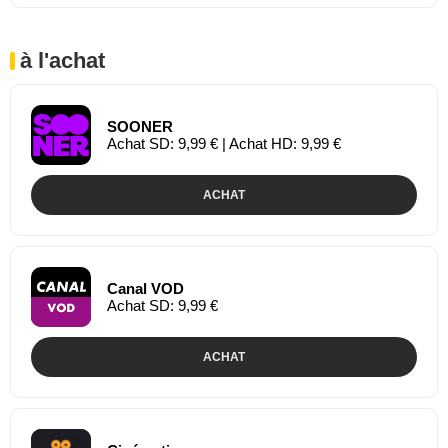
à l'achat
SOONER
Achat SD: 9,99 € | Achat HD: 9,99 €
ACHAT
Canal VOD
Achat SD: 9,99 €
ACHAT