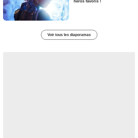
héros favoris !
Voir tous les diaporamas