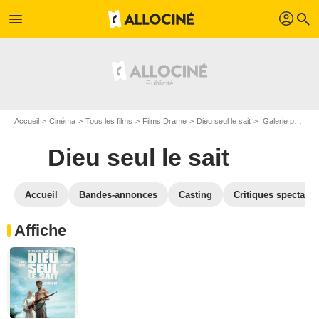
profil
menu
search
Accueil
Cinéma
Tous les films
Films Drame
Dieu seul le sait
Galerie photos du film Dieu seul le sait
Dieu seul le sait
Accueil
Bandes-annonces
Casting
Critiques spectateu
Affiche