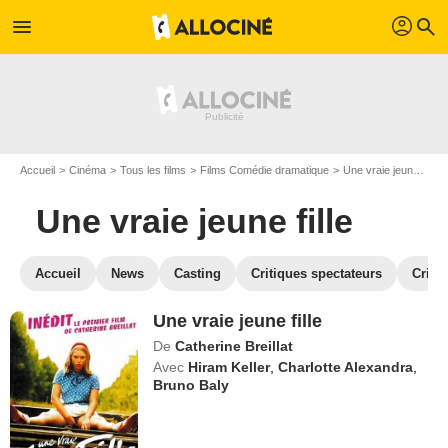
profil
menu
search
Accueil
Cinéma
Tous les films
Films Comédie dramatique
Une vraie jeune fille
Une vraie jeune fille
Accueil
News
Casting
Critiques spectateurs
Criti
Une vraie jeune fille
De
Catherine Breillat
Avec
Hiram Keller
,
Charlotte Alexandra
,
Bruno Baly