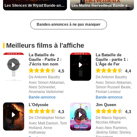
Les Silences de Riyad Bande-annonce VO STFR
Les Matins merveilleux Bande-annonce VF
Bandes-annonces à ne pas manquer
Meilleurs films à l'affiche
La Bataille de
La Bataille de
Gaulle - Partie 2 :
Gaulle - partie 1 :
J’écris ton nom
L'Âge de Fer
4,5
4,4
De Antonin Baudry
De Antonin Baudry
Avec Simon Abkarian,
Avec Simon Abkarian,
Niels Schneider,
Simon Russell Beale,
Anamaria Vartolomei
Florian Lesieur
Bande-annonce
Bande-annonce
L'Odyssée
Jim Queen
4,3
4,3
De Christopher Nolan
De Marco Nguyen,
Nicolas Athane
Avec Matt Damon, Tom
Holland, Anne
Avec Alex Ramires,
Hathaway
Jérémy Gillet, Shirley