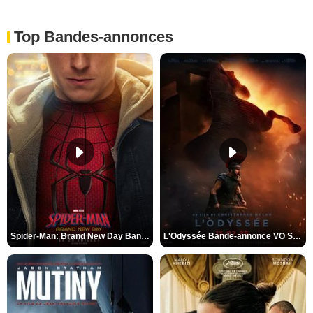
Top Bandes-annonces
Spider-Man: Brand New Day Bande-annonce VO STFR
L'Odyssée Bande-annonce VO STFR