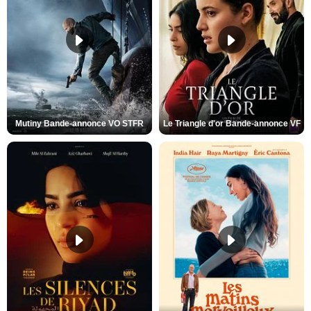
Mutiny Bande-annonce VO STFR
Le Triangle d'or Bande-annonce VF