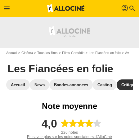
profil
menu
search
Accueil
Cinéma
Tous les films
Films Comédie
Les Fiancées en folie
Avis Les Fiancées en folie
Les Fiancées en folie
Accueil
News
Bandes-annonces
Casting
Critiques
Note moyenne
4,0
226 notes
En savoir plus sur les notes spectateurs d'AlloCiné