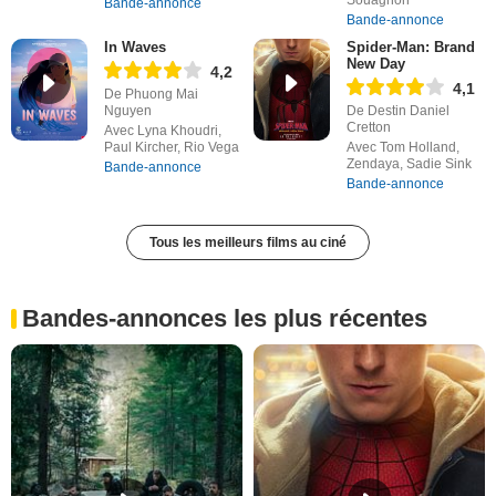
Souagnon
Bande-annonce
Bande-annonce
In Waves
Spider-Man: Brand
New Day
4,2
4,1
De Phuong Mai
Nguyen
De Destin Daniel
Cretton
Avec Lyna Khoudri,
Paul Kircher, Rio Vega
Avec Tom Holland,
Zendaya, Sadie Sink
Bande-annonce
Bande-annonce
Tous les meilleurs films au ciné
Bandes-annonces les plus récentes