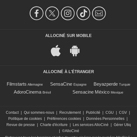
ALLOCINÉ SUR MOBILE
ALLOCINÉ À L'ÉTRANGER
Filmstarts
SensaCine
Beyazperde
Allemagne
Espagne
Turquie
AdoroCinema
Sensacine México
Brésil
Mexique
Contact
|
Qui sommes-nous
|
Recrutement
|
Publicité
|
CGU
|
CGV
|
Politique de cookies
|
Préférences cookies
|
Données Personnelles
|
Revue de presse
|
Charte d'écriture
|
Les services AlloCiné
|
Gérer Utiq
|
©AlloCiné