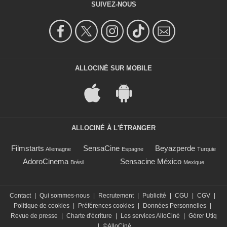
SUIVEZ-NOUS
ALLOCINÉ SUR MOBILE
ALLOCINÉ À L'ÉTRANGER
Filmstarts
SensaCine
Beyazperde
Allemagne
Espagne
Turquie
AdoroCinema
Sensacine México
Brésil
Mexique
Contact
|
Qui sommes-nous
|
Recrutement
|
Publicité
|
CGU
|
CGV
|
Politique de cookies
|
Préférences cookies
|
Données Personnelles
|
Revue de presse
|
Charte d'écriture
|
Les services AlloCiné
|
Gérer Utiq
|
©AlloCiné