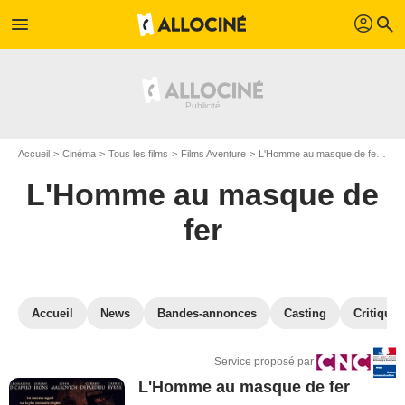
profil
menu
search
Accueil
Cinéma
Tous les films
Films Aventure
L'Homme au masque de fer
VO
L'Homme au masque de
fer
Accueil
News
Bandes-annonces
Casting
Critiques
Service proposé par
L'Homme au masque de fer